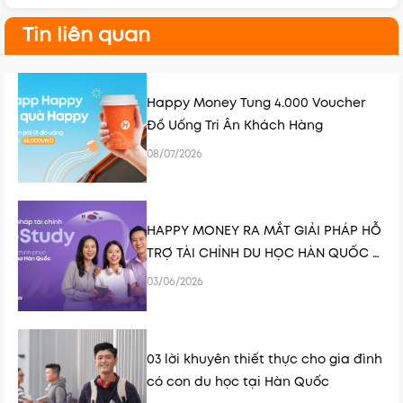
Tin liên quan
Happy Money Tung 4.000 Voucher
Đồ Uống Tri Ân Khách Hàng
08/07/2026
HAPPY MONEY RA MẮT GIẢI PHÁP HỖ
TRỢ TÀI CHÍNH DU HỌC HÀN QUỐC K-
STUDY
03/06/2026
03 lời khuyên thiết thực cho gia đình
có con du học tại Hàn Quốc