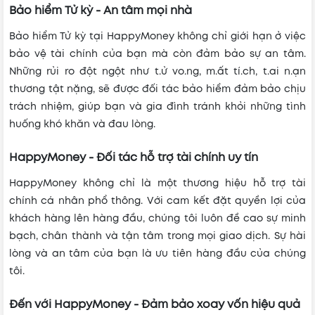
Bảo hiểm Tử kỳ - An tâm mọi nhà
Bảo hiểm Tử kỳ tại HappyMoney không chỉ giới hạn ở việc
bảo vệ tài chính của bạn mà còn đảm bảo sự an tâm.
Những rủi ro đột ngột như t.ử vo.ng, m.ất tí.ch, t.ai n.ạn
thương tật nặng, sẽ được đối tác bảo hiểm đảm bảo chịu
trách nhiệm, giúp bạn và gia đình tránh khỏi những tình
huống khó khăn và đau lòng.
HappyMoney - Đối tác hỗ trợ tài chính uy tín
HappyMoney không chỉ là một thương hiệu hỗ trợ tài
chính cá nhân phổ thông. Với cam kết đặt quyền lợi của
khách hàng lên hàng đầu, chúng tôi luôn đề cao sự minh
bạch, chân thành và tận tâm trong mọi giao dịch. Sự hài
lòng và an tâm của bạn là ưu tiên hàng đầu của chúng
tôi.
Đến với HappyMoney - Đảm bảo xoay vốn hiệu quả