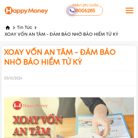
Miễn phí cước
18006285
Tin Tức
XOAY VỐN AN TÂM - ĐẢM BẢO NHỜ BẢO HIỂM TỬ KỲ
XOAY VỐN AN TÂM - ĐẢM BẢO
NHỜ BẢO HIỂM TỬ KỲ
03/10/2024