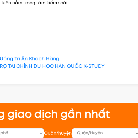
 luôn nằm trong tầm kiểm soát.
Uống Tri Ân Khách Hàng
TRỢ TÀI CHÍNH DU HỌC HÀN QUỐC K-STUDY
g giao dịch gần nhất
Quận/huyện