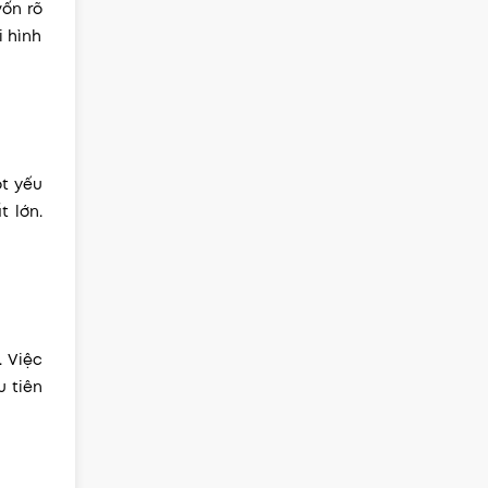
ốn rõ
i hình
t yếu
t lớn.
. Việc
u tiên