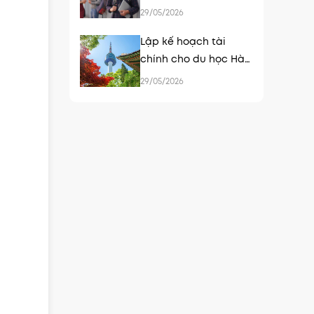
con du học tại Hàn
29/05/2026
Quốc
Lập kế hoạch tài
chính cho du học Hàn
Quốc - chuẩn bị sớm,
29/05/2026
an tâm hơn