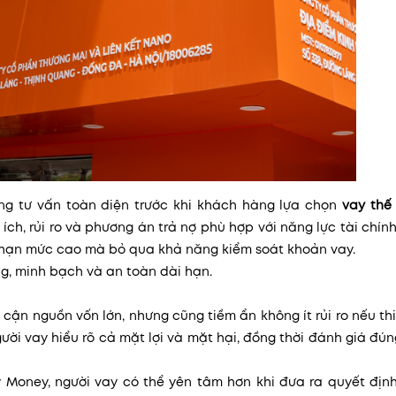
ng tư vấn toàn diện trước khi khách hàng lựa chọn
vay thế
 ích, rủi ro và phương án trả nợ phù hợp với năng lực tài chín
o hạn mức cao mà bỏ qua khả năng kiểm soát khoản vay.
, minh bạch và an toàn dài hạn.
 cận nguồn vốn lớn, nhưng cũng tiềm ẩn không ít rủi ro nếu th
gười vay hiểu rõ cả mặt lợi và mặt hại, đồng thời đánh giá đú
y Money, người vay có thể yên tâm hơn khi đưa ra quyết địn