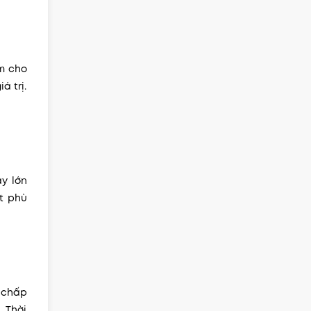
ảm cho
á trị.
y lớn
ệt phù
ế chấp
. Thời