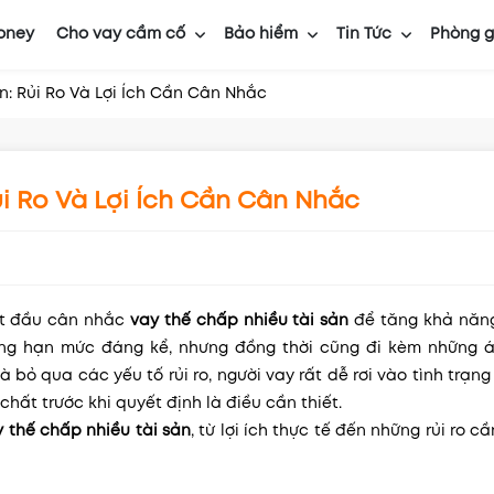
oney
Cho vay cầm cố
Bảo hiểm
Tin Tức
Phòng g
n: Rủi Ro Và Lợi Ích Cần Cân Nhắc
ủi Ro Và Lợi Ích Cần Cân Nhắc
bắt đầu cân nhắc
vay thế chấp nhiều tài sản
để tăng khả năng
âng hạn mức đáng kể, nhưng đồng thời cũng đi kèm những á
 bỏ qua các yếu tố rủi ro, người vay rất dễ rơi vào tình trạn
 chất trước khi quyết định là điều cần thiết.
y thế chấp nhiều tài sản
, từ lợi ích thực tế đến những rủi ro c