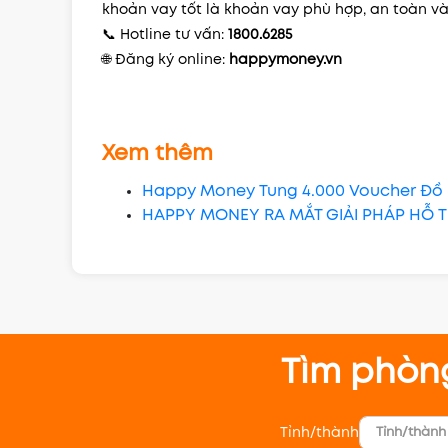
khoản vay tốt là khoản vay phù hợp, an toàn và
📞 Hotline tư vấn:
1800.6285
🌐 Đăng ký online:
happymoney.vn
Xem thêm
Happy Money Tung 4.000 Voucher Đồ 
HAPPY MONEY RA MẮT GIẢI PHÁP HỖ 
Tìm phòn
Tỉnh/thành