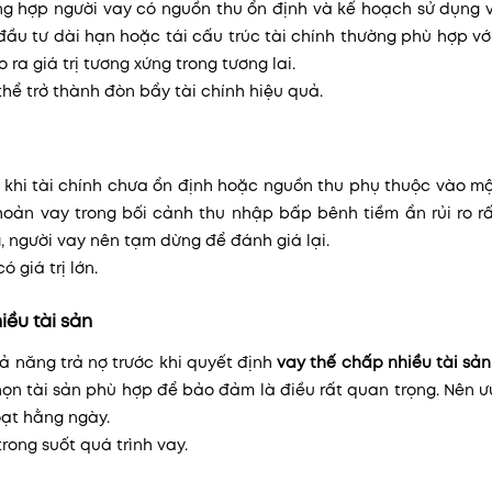
g hợp người vay có nguồn thu ổn định và kế hoạch sử dụng v
ầu tư dài hạn hoặc tái cấu trúc tài chính thường phù hợp vớ
ra giá trị tương xứng trong tương lai.
hể trở thành đòn bẩy tài chính hiệu quả.
khi tài chính chưa ổn định hoặc nguồn thu phụ thuộc vào mộ
hoản vay trong bối cảnh thu nhập bấp bênh tiềm ẩn rủi ro rấ
, người vay nên tạm dừng để đánh giá lại.
 giá trị lớn.
iều tài sản
hả năng trả nợ trước khi quyết định
vay thế chấp nhiều tài sản
ọn tài sản phù hợp để bảo đảm là điều rất quan trọng. Nên ư
oạt hằng ngày.
rong suốt quá trình vay.