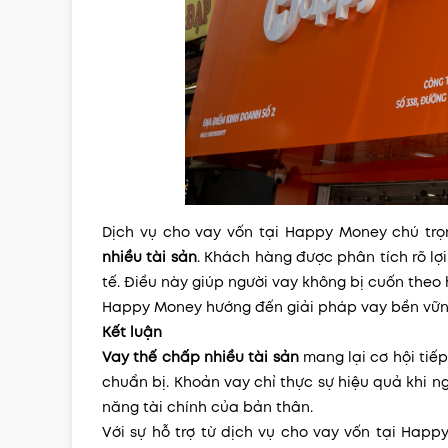
Dịch vụ cho vay vốn tại Happy Money chú trọ
nhiều tài sản
. Khách hàng được phân tích rõ lợi
tế. Điều này giúp người vay không bị cuốn the
Happy Money hướng đến giải pháp vay bền vững
Kết luận
Vay thế chấp nhiều tài sản
mang lại cơ hội tiếp
chuẩn bị. Khoản vay chỉ thực sự hiệu quả khi n
năng tài chính của bản thân.
Với sự hỗ trợ từ dịch vụ cho vay vốn tại Happ