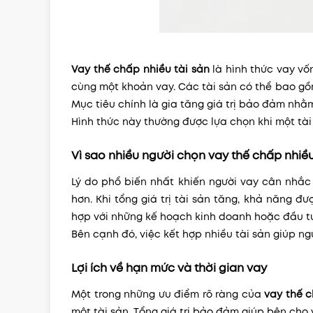
Vay thế chấp nhiều tài sản
là hình thức vay vố
cùng một khoản vay. Các tài sản có thể bao gồm
Mục tiêu chính là gia tăng giá trị bảo đảm nh
Hình thức này thường được lựa chọn khi một tà
Vì sao nhiều người chọn vay thế chấp nhiều
Lý do phổ biến nhất khiến người vay cân nhắ
hơn. Khi tổng giá trị tài sản tăng, khả năng 
hợp với những kế hoạch kinh doanh hoặc đầu tư
Bên cạnh đó, việc kết hợp nhiều tài sản giúp ng
Lợi ích về hạn mức và thời gian vay
Một trong những ưu điểm rõ ràng của
vay thế c
một tài sản. Tổng giá trị bảo đảm giúp bên cho v