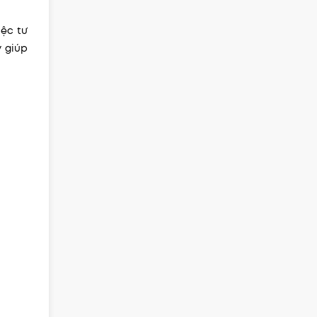
iệc tư
 giúp