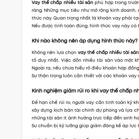
Vay thế chấp nhiều tài sản
phù hợp trong trườn
ràng. Những mục tiêu như mở rộng kinh doanh, đ
thức này. Quan trọng nhất là khoản vay phải tạo 
Nếu được tính toán đúng, hình thức vay này có t
Khi nào không nên áp dụng hình thức này?
Không nên lựa chọn
vay thế chấp nhiều tài sản
tố duy nhất. Việc dồn nhiều tài sản vào một k
Ngoài ra, nếu chưa hiểu rõ điều khoản hợp đồng
Sự thận trọng luôn cần thiết với các khoản vay có
Kinh nghiệm giảm rủi ro khi vay thế chấp nh
Để hạn chế rủi ro, người vay cần tính toán kỹ k
xây dựng kịch bản tài chính dự phòng và lựa ch
những tài sản ít ảnh hưởng trực tiếp đến sinh h
Sự chuẩn bị kỹ lưỡng giúp giảm đáng kể áp lực t