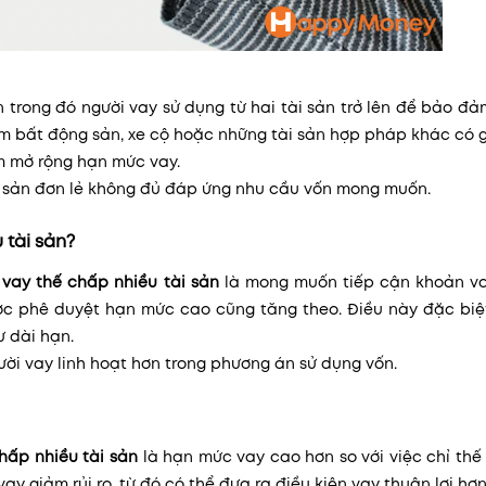
n trong đó người vay sử dụng từ hai tài sản trở lên để bảo đ
 bất động sản, xe cộ hoặc những tài sản hợp pháp khác có gi
ằm mở rộng hạn mức vay.
i sản đơn lẻ không đủ đáp ứng nhu cầu vốn mong muốn.
 tài sản?
c
vay thế chấp nhiều tài sản
là mong muốn tiếp cận khoản va
được phê duyệt hạn mức cao cũng tăng theo. Điều này đặc bi
 dài hạn.
ười vay linh hoạt hơn trong phương án sử dụng vốn.
hấp nhiều tài sản
là hạn mức vay cao hơn so với việc chỉ th
ay giảm rủi ro, từ đó có thể đưa ra điều kiện vay thuận lợi hơn