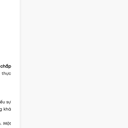
 chấp
h thực
iếu sự
ng khả
h. Một