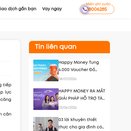
Miễn phí cước
iao dịch gần bạn
Vay ngay
18006285
Tin liên quan
Happy Money Tung
4.000 Voucher Đồ
Uống Tri Ân Khách
08/07/2026
Hàng
 tiếp
HAPPY MONEY RA MẮT
p lực
GIẢI PHÁP HỖ TRỢ TÀI
g căng
CHÍNH DU HỌC HÀN
03/06/2026
QUỐC K-STUDY
ần cân
03 lời khuyên thiết
thực cho gia đình có