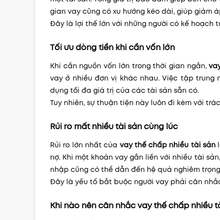
gian vay cũng có xu hướng kéo dài, giúp giảm á
Đây là lợi thế lớn với những người có kế hoạch t
Tối ưu dòng tiền khi cần vốn lớn
Khi cần nguồn vốn lớn trong thời gian ngắn,
va
vay ở nhiều đơn vị khác nhau. Việc tập trung
dụng tối đa giá trị của các tài sản sẵn có.
Tuy nhiên, sự thuận tiện này luôn đi kèm với trá
Rủi ro mất nhiều tài sản cùng lúc
Rủi ro lớn nhất của
vay thế chấp nhiều tài sản
l
nợ. Khi một khoản vay gắn liền với nhiều tài sả
nhập cũng có thể dẫn đến hệ quả nghiêm trọng
Đây là yếu tố bắt buộc người vay phải cân nhắc
Khi nào nên cân nhắc vay thế chấp nhiều t