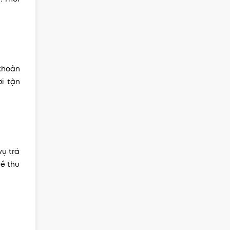
khoản
i tận
ụ trả
về thu