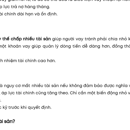
p lực trả nợ hàng tháng.
ài chính dài hạn và ổn định.
y thế chấp nhiều tài sản
giúp người vay tránh phải chia nhỏ 
 một khoản vay giúp quản lý dòng tiền dễ dàng hơn, đồng thờ
ch nhiệm tài chính cao hơn.
à nguy cơ mất nhiều tài sản nếu không đảm bảo được nghĩa v
n, áp lực tài chính cũng tăng theo. Chỉ cần một biến động nhỏ 
.
 kỹ trước khi quyết định.
ài sản?