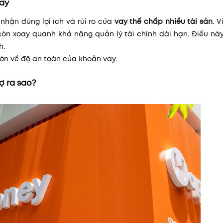
vay
 nhận đúng lợi ích và rủi ro của
vay thế chấp nhiều tài sản
. V
òn xoay quanh khả năng quản lý tài chính dài hạn. Điều này
h.
lớn về độ an toàn của khoản vay.
ợ ra sao?