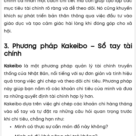
chính cá nhân một cách chi tiết mà còn giúp tạo lập các
mục tiêu tài chính rõ ràng và dễ theo dõi. Nó cũng khuyến
khích sự phát triển bản thân thông qua việc đầu tư vào
giáo dục và tạo cảm giác hài lòng khi đóng góp cho xã
hội.
3. Phương pháp Kakeibo – Sổ tay tài
chính
Kakeibo
là một phương pháp quản lý tài chính truyền
thống của Nhật Bản, nổi tiếng với sự đơn giản và tính hiệu
quả trong việc ghi chép và theo dõi chi tiêu. Phương pháp
này giúp bạn nắm rõ các khoản chi tiêu của mình và đưa
ra những quyết định tài chính hợp lý hơn.
Kakeibo dựa trên việc ghi chép các khoản chi hàng tháng
vào sổ tay và tự đặt ra những câu hỏi quan trọng trước
khi chi tiêu, chẳng hạn như:
Mình có thực sự cần món đồ này không?