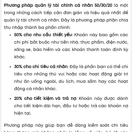
Phương pháp quản lý tài chính cá nhân 50/30/20
là một
trong những cách tiếp cận đơn giản và hiệu quả nhất để
quản lý tài chính cá nhân. Đây là phương pháp phân chia
thu nhập thành ba phần chính:
50% cho nhu cầu thiết yếu
: Khoản này bao gồm các
chi phí bắt buộc như tiền nhà, thực phẩm, điện nước,
xăng xe, bảo hiểm và các khoản thanh toán định kỳ
khác.
30% cho chi tiêu cá nhân
: Đây là phần bạn có thể chi
tiêu cho những thú vui hoặc các hoạt động giải trí
như ăn uống ngoài, du lịch, mua sắm hay các hoạt
động cá nhân khác.
20% cho tiết kiệm và trả nợ
: Khoản này được dành
cho tiết kiệm dài hạn, đầu tư hoặc trả các khoản nợ
hiện tại.
Phương pháp này giúp bạn dễ dàng kiểm soát chi tiêu