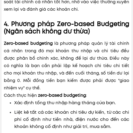
soát tài chính cá nhân tốt hơn, nhờ vào việc thường xuyên
xem lại và đánh giá các khoản chi.
4. Phương pháp Zero-based Budgeting
(Ngân sách không dư thừa)
Zero-based budgeting
là phương pháp quản lý tài chính
cá nhân trong đó mọi khoản thu nhập và chi tiêu đều
được phân bổ chính xác, không để lại dư thừa. Điều này
có nghĩa là bạn cần phải lập kế hoạch chi tiêu chi tiết
cho mọi khoản thu nhập, và đến cuối tháng, số tiền dư lại
bằng 0. Mỗi đồng tiền bạn kiếm được phải được "giao
nhiệm vụ" cụ thể.
Cách thực hiện
zero-based budgeting
:
Xác định tổng thu nhập hàng tháng của bạn.
Liệt kê tất cả các khoản chi tiêu dự kiến, từ các chi
phí cố định như tiền nhà, điện nước cho đến các
khoản không cố định như giải trí, mua sắm.