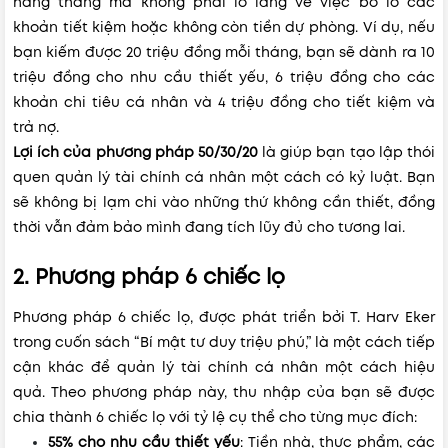
hàng tháng mà không phải lo lắng về việc bỏ lỡ các
khoản tiết kiệm hoặc không còn tiền dự phòng. Ví dụ, nếu
bạn kiếm được 20 triệu đồng mỗi tháng, bạn sẽ dành ra 10
triệu đồng cho nhu cầu thiết yếu, 6 triệu đồng cho các
khoản chi tiêu cá nhân và 4 triệu đồng cho tiết kiệm và
trả nợ.
Lợi ích của phương pháp 50/30/20
là giúp bạn tạo lập thói
quen quản lý tài chính cá nhân một cách có kỷ luật. Bạn
sẽ không bị lạm chi vào những thứ không cần thiết, đồng
thời vẫn đảm bảo mình đang tích lũy đủ cho tương lai.
2. Phương pháp 6 chiếc lọ
Phương pháp 6 chiếc lọ, được phát triển bởi T. Harv Eker
trong cuốn sách “Bí mật tư duy triệu phú,” là một cách tiếp
cận khác để quản lý tài chính cá nhân một cách hiệu
quả. Theo phương pháp này, thu nhập của bạn sẽ được
chia thành 6 chiếc lọ với tỷ lệ cụ thể cho từng mục đích:
55% cho nhu cầu thiết yếu
: Tiền nhà, thực phẩm, các