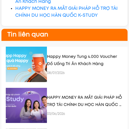
Ân Khách Hàng
HAPPY MONEY RA MẮT GIẢI PHÁP HỖ TRỢ TÀI
CHÍNH DU HỌC HÀN QUỐC K-STUDY
Tin liên quan
Happy Money Tung 4.000 Voucher
Đồ Uống Tri Ân Khách Hàng
08/07/2026
HAPPY MONEY RA MẮT GIẢI PHÁP HỖ
TRỢ TÀI CHÍNH DU HỌC HÀN QUỐC K-
STUDY
03/06/2026