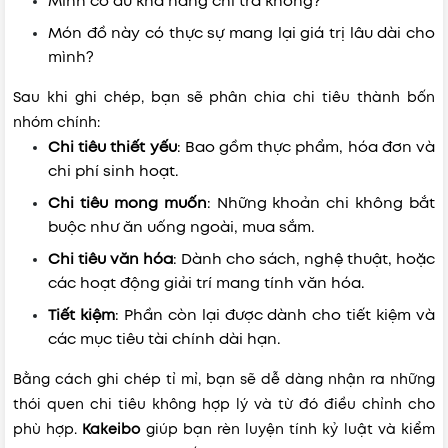
Mình có đủ khả năng chi trả không?
Món đồ này có thực sự mang lại giá trị lâu dài cho
mình?
Sau khi ghi chép, bạn sẽ phân chia chi tiêu thành bốn
nhóm chính:
Chi tiêu thiết yếu
: Bao gồm thực phẩm, hóa đơn và
chi phí sinh hoạt.
Chi tiêu mong muốn
: Những khoản chi không bắt
buộc như ăn uống ngoài, mua sắm.
Chi tiêu văn hóa
: Dành cho sách, nghệ thuật, hoặc
các hoạt động giải trí mang tính văn hóa.
Tiết kiệm
: Phần còn lại được dành cho tiết kiệm và
các mục tiêu tài chính dài hạn.
Bằng cách ghi chép tỉ mỉ, bạn sẽ dễ dàng nhận ra những
thói quen chi tiêu không hợp lý và từ đó điều chỉnh cho
phù hợp.
Kakeibo
giúp bạn rèn luyện tính kỷ luật và kiểm