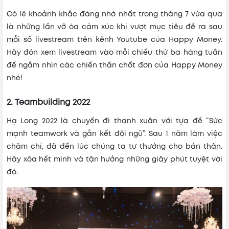
Có lẽ khoảnh khắc đáng nhớ nhất trong tháng 7 vừa qua
là những lần vỡ òa cảm xúc khi vượt mục tiêu đề ra sau
mỗi số livestream trên kênh Youtube của Happy Money.
Hãy đón xem livestream vào mỗi chiều thứ ba hàng tuần
để ngắm nhìn các chiến thần chốt đơn của Happy Money
nhé!
2. Teambuilding 2022
Hạ Long 2022 là chuyến đi thanh xuân với tựa đề “Sức
mạnh teamwork và gắn kết đội ngũ”. Sau 1 năm làm việc
chăm chỉ, đã đến lúc chúng ta tự thưởng cho bản thân.
Hãy xõa hết mình và tận hưởng những giây phút tuyệt vời
đó.