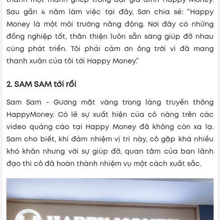
Sau gần 4 năm làm việc tại đây, Sơn chia sẻ: “Happy
Money là một môi trường năng động. Nơi đây có những
đồng nghiệp tốt, thân thiện luôn sẵn sàng giúp đỡ nhau
cùng phát triển. Tôi phải cảm ơn ông trời vì đã mang
thanh xuân của tôi tới Happy Money.”
2. SAM SAM tới rồi
Sam Sam - Gương mặt vàng trong làng truyền thông
HappyMoney. Có lẽ sự xuất hiện của cô nàng trên các
video quảng cáo tại Happy Money đã không còn xa lạ.
Sam cho biết, khi đảm nhiệm vị trí này, cô gặp khá nhiều
khó khăn nhưng với sự giúp đỡ, quan tâm của ban lãnh
đạo thì cô đã hoàn thành nhiệm vụ một cách xuất sắc.