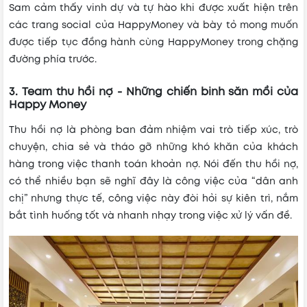
Sam cảm thấy vinh dự và tự hào khi được xuất hiện trên
các trang social của HappyMoney và bày tỏ mong muốn
được tiếp tục đồng hành cùng HappyMoney trong chặng
đường phía trước.
3. Team thu hồi nợ - Những chiến binh săn mồi của
Happy Money
Thu hồi nợ là phòng ban đảm nhiệm vai trò tiếp xúc, trò
chuyện, chia sẻ và tháo gỡ những khó khăn của khách
hàng trong việc thanh toán khoản nợ. Nói đến thu hồi nợ,
có thể nhiều bạn sẽ nghĩ đây là công việc của “dân anh
chị” nhưng thực tế, công việc này đòi hỏi sự kiên trì, nắm
bắt tình huống tốt và nhanh nhạy trong việc xử lý vấn đề.