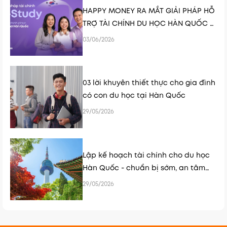
HAPPY MONEY RA MẮT GIẢI PHÁP HỖ
TRỢ TÀI CHÍNH DU HỌC HÀN QUỐC K-
STUDY
03/06/2026
03 lời khuyên thiết thực cho gia đình
có con du học tại Hàn Quốc
29/05/2026
Lập kế hoạch tài chính cho du học
Hàn Quốc - chuẩn bị sớm, an tâm
hơn
29/05/2026