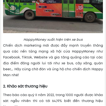
HappyMoney xuất hiện trên xe bus
Chiến dịch marketing mới được đẩy mạnh truyền thông
qua các nền tảng mạng xã hội của HappyMoney như
Facebook, Tiktok, Website và gia tăng quảng cáo tại các
địa điểm đông người lui tới như xe bus, cây xăng, quán
beer,… Hãy cùng chờ đón và ủng hộ cho chiến dịch Happy
Man nhé!
2. Khảo sát thương hiệu
Theo báo cáo quý II năm 2022, trong 1000 người được khảo
sát ngẫu nhiên thì có tới 64,19% biết đến thương hiệu