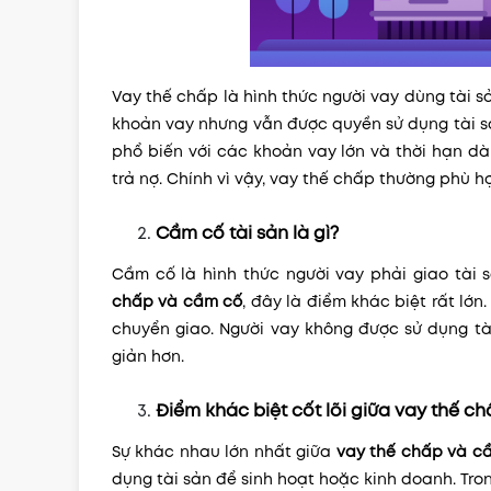
Vay thế chấp là hình thức người vay dùng tài s
khoản vay nhưng vẫn được quyền sử dụng tài s
phổ biến với các khoản vay lớn và thời hạn dài
trả nợ. Chính vì vậy, vay thế chấp thường phù h
Cầm cố tài sản là gì?
Cầm cố là hình thức người vay phải giao tài 
chấp và cầm cố
, đây là điểm khác biệt rất lớn
chuyển giao. Người vay không được sử dụng tài
giản hơn.
Điểm khác biệt cốt lõi giữa vay thế c
Sự khác nhau lớn nhất giữa
vay thế chấp và c
dụng tài sản để sinh hoạt hoặc kinh doanh. Tro