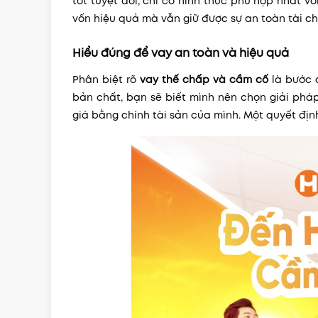
tốt tuyệt đối, chỉ có hình thức phù hợp nhất 
vốn hiệu quả mà vẫn giữ được sự an toàn tài ch
Hiểu đúng để vay an toàn và hiệu quả
Phân biệt rõ
vay thế chấp và cầm cố
là bước q
bản chất, bạn sẽ biết mình nên chọn giải pháp
giá bằng chính tài sản của mình. Một quyết địn