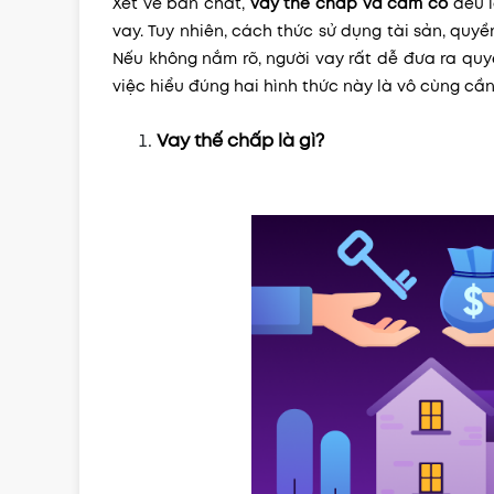
Xét về bản chất,
vay thế chấp và cầm cố
đều l
vay. Tuy nhiên, cách thức sử dụng tài sản, quy
Nếu không nắm rõ, người vay rất dễ đưa ra quy
việc hiểu đúng hai hình thức này là vô cùng cần 
Vay thế chấp là gì?