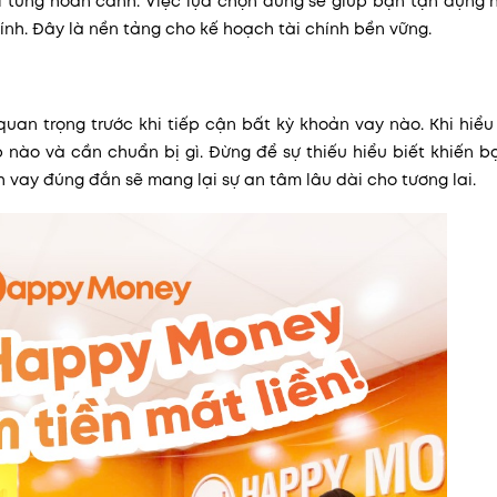
với từng hoàn cảnh. Việc lựa chọn đúng sẽ giúp bạn tận dụng
ính. Đây là nền tảng cho kế hoạch tài chính bền vững.
uan trọng trước khi tiếp cận bất kỳ khoản vay nào. Khi hiể
 nào và cần chuẩn bị gì. Đừng để sự thiếu hiểu biết khiến b
h vay đúng đắn sẽ mang lại sự an tâm lâu dài cho tương lai.