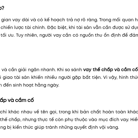
p?
 gian vay dài và có kế hoạch trả nợ rõ ràng. Trong mối quan 
 chiến lược tài chính. Đặc biệt, khi tài sản vẫn cần được sử d
tối ưu. Tuy nhiên, người vay cần có nguồn thu ổn định để đ
 và cần giải ngân nhanh. Khi so sánh
vay thế chấp và cầm cố
i giao tài sản khiến nhiều người gặp bất tiện. Vì vậy, hình th
n đến sinh hoạt hằng ngày.
hấp và cầm cố
chỉ khác nhau về tên gọi, trong khi bản chất hoàn toàn khác
y thế chấp, nhưng thực tế còn phụ thuộc vào mục đích vay. Hi
ang bị kiến thức giúp tránh những quyết định vội vàng.