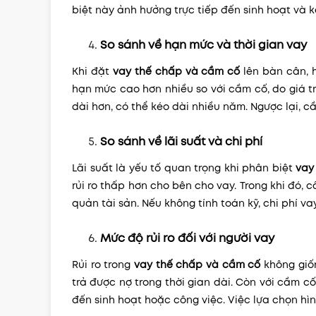
biệt này ảnh hưởng trực tiếp đến sinh hoạt và k
So sánh về hạn mức và thời gian vay
Khi đặt
vay thế chấp và cầm cố
lên bàn cân, 
hạn mức cao hơn nhiều so với cầm cố, do giá tr
dài hơn, có thể kéo dài nhiều năm. Ngược lại, 
So sánh về lãi suất và chi phí
Lãi suất là yếu tố quan trọng khi phân biệt
vay
rủi ro thấp hơn cho bên cho vay. Trong khi đó, c
quản tài sản. Nếu không tính toán kỹ, chi phí v
Mức độ rủi ro đối với người vay
Rủi ro trong
vay thế chấp và cầm cố
không giốn
trả được nợ trong thời gian dài. Còn với cầm cố
đến sinh hoạt hoặc công việc. Việc lựa chọn hìn