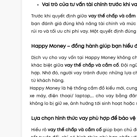
Vai trò của tư vấn tài chính trước khi v
Trước khi quyết định giữa
vay thế chấp và cầm
bạn đánh giá đúng khả năng tài chính và mức 
rủi ro và tối ưu chi phí vay. Một quyết định đún
Happy Money – đồng hành giúp bạn hiểu đ
Dịch vụ cho vay vốn tại Happy Money không ch
khác biệt giữa
vay thế chấp và cầm cố
. Đội ng
hợp. Nhờ đó, người vay tránh được những lựa ch
từ khách hàng.
Happy Money là hệ thống cầm đồ kiểu mới, cung 
xe máy, điện thoại/ laptop,... cho vay bằng đ
không lo bị giữ xe, ảnh hưởng tới sinh hoạt hoặc 
Lựa chọn hình thức vay phù hợp để bảo vệ 
Hiểu rõ
vay thế chấp và cầm cố
giúp bạn chủ độ