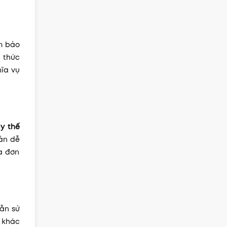
ảm bảo
h thức
hĩa vụ
y thế
sản dễ
và đơn
vẫn sử
ự khác