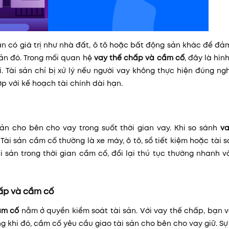
ản có giá trị như nhà đất, ô tô hoặc bất động sản khác để đ
ản đó. Trong mối quan hệ
vay thế chấp và cầm cố
, đây là hìn
. Tài sản chỉ bị xử lý nếu người vay không thực hiện đúng ng
ợp với kế hoạch tài chính dài hạn.
sản cho bên cho vay trong suốt thời gian vay. Khi so sánh
va
. Tài sản cầm cố thường là xe máy, ô tô, sổ tiết kiệm hoặc tài 
 sản trong thời gian cầm cố, đổi lại thủ tục thường nhanh 
hấp và cầm cố
ầm cố
nằm ở quyền kiểm soát tài sản. Với vay thế chấp, bạn 
ng khi đó, cầm cố yêu cầu giao tài sản cho bên cho vay giữ. S