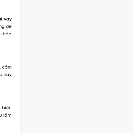
hệ
vay
ụng để
ảm bảo
, cầm
ức này
 biệt.
ểu lầm