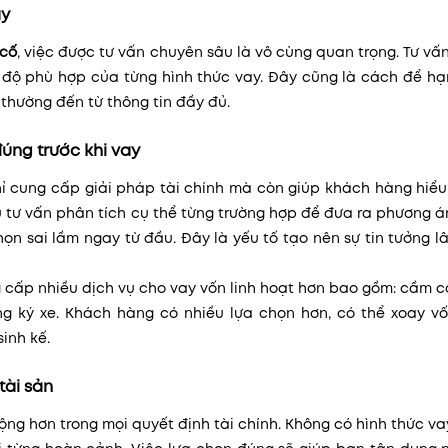
ay
 cố
, việc được tư vấn chuyên sâu là vô cùng quan trọng. Tư vấ
độ phù hợp của từng hình thức vay. Đây cũng là cách để hạ
g thường đến từ thông tin đầy đủ.
úng trước khi vay
ỉ cung cấp giải pháp tài chính mà còn giúp khách hàng hiểu 
ũ tư vấn phân tích cụ thể từng trường hợp để đưa ra phương 
ọn sai lầm ngay từ đầu. Đây là yếu tố tạo nên sự tin tưởng l
cấp nhiều dịch vụ cho vay vốn linh hoạt hơn bao gồm: cầm c
ăng ký xe. Khách hàng có nhiều lựa chọn hơn, có thể xoay v
sinh kế.
tài sản
ng hơn trong mọi quyết định tài chính. Không có hình thức v