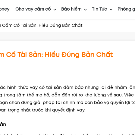
oney
Cho vay cầm cố
Bảo hiểm
Tin Tức
Phòng g
à Cầm Cố Tài Sản: Hiểu Đúng Bản Chất
m Cố Tài Sản: Hiểu Đúng Bản Chất
các hình thức vay có tài sản đảm bảo nhưng lại dễ nhầm lẫn
g trong tâm thế mơ hồ, dẫn đến rủi ro khó lường về sau. Việ
bạn chọn đúng giải pháp tài chính mà còn bảo vệ quyền lợi t
an trọng nhất trước khi quyết định vay.
sản