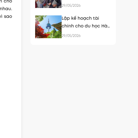
n cho
con du học tại Hàn
29/05/2026
 nhau.
Quốc
vì sao
Lập kế hoạch tài
chính cho du học Hàn
Quốc - chuẩn bị sớm,
29/05/2026
an tâm hơn