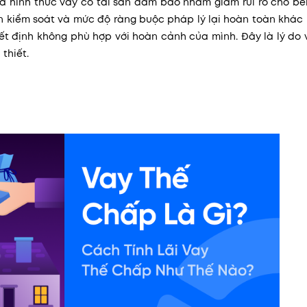
à hình thức vay có tài sản đảm bảo nhằm giảm rủi ro cho bê
ền kiểm soát và mức độ ràng buộc pháp lý lại hoàn toàn khác
ết định không phù hợp với hoàn cảnh của mình. Đây là lý do 
thiết.