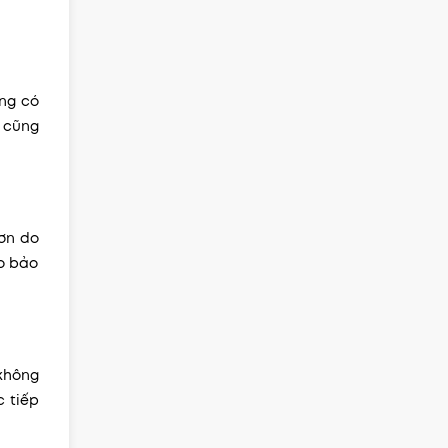
ng có
p cũng
hơn do
ro bảo
 không
c tiếp