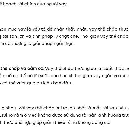
ế hoạch tài chính của người vay.
hạn mức vay là yếu tố dễ nhận thấy nhất. Vay thế chấp thườ
ị tài sản lớn và tính pháp lý chặt chẽ. Thời gian vay thế chấ
cầm cố thường là giải pháp ngắn hạn.
 thế chấp và cầm cố
. Vay thế chấp thường có lãi suất thấp 
ầm cố có thể có lãi suất cao hơn vì thời gian vay ngắn và rủi 
ay có thể vượt quá dự kiến ban đầu.
g nhau. Với vay thế chấp, rủi ro lớn nhất là mất tài sản nếu
, rủi ro nằm ở việc không được sử dụng tài sản, ảnh hưởng trự
h thức phù hợp giúp giảm thiểu rủi ro không đáng có.