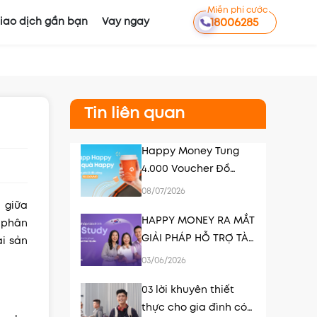
Miễn phí cước
iao dịch gần bạn
Vay ngay
18006285
Tin liên quan
Happy Money Tung
4.000 Voucher Đồ
Uống Tri Ân Khách
08/07/2026
Hàng
 giữa
HAPPY MONEY RA MẮT
c phân
GIẢI PHÁP HỖ TRỢ TÀI
ài sản
CHÍNH DU HỌC HÀN
03/06/2026
QUỐC K-STUDY
03 lời khuyên thiết
thực cho gia đình có