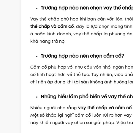
Trường hợp nào nên chọn vay thế chấ
Vay thế chấp phù hợp khi bạn cần vốn lớn, thời
thế chấp và cầm cố
, đây là lựa chọn mang tính
ở hoặc kinh doanh, vay thế chấp là phương án 
khả năng trả nợ.
Trường hợp nào nên chọn cầm cố?
Cầm cố phù hợp với nhu cầu vốn nhỏ, ngắn hạn
cố linh hoạt hơn về thủ tục. Tuy nhiên, việc phả
chỉ nên áp dụng khi tài sản không ảnh hưởng lớ
Những hiểu lầm phổ biến về vay thế c
Nhiều người cho rằng
vay thế chấp và cầm cố
Một số khác lại nghĩ cầm cố luôn rủi ro hơn va
này khiến người vay chọn sai giải pháp. Việc tr