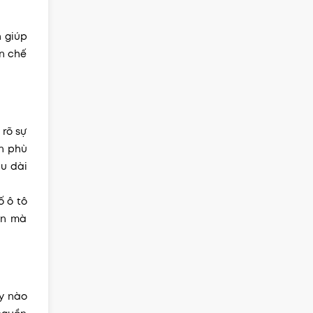
n giúp
n chế
rõ sự
án phù
âu dài
ố ô tô
ốn mà
ay nào