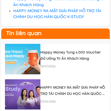
Ân Khách Hàng
HAPPY MONEY RA MẮT GIẢI PHÁP HỖ TRỢ TÀI
CHÍNH DU HỌC HÀN QUỐC K-STUDY
Tin liên quan
Happy Money Tung 4.000 Voucher
Đồ Uống Tri Ân Khách Hàng
08/07/2026
HAPPY MONEY RA MẮT GIẢI PHÁP HỖ
TRỢ TÀI CHÍNH DU HỌC HÀN QUỐC K-
STUDY
03/06/2026