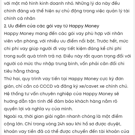
với một mô hình kinh doanh nhỏ. Những lý do này đều
chính đáng và thể hiện sự chủ động trong việc quản lý tài
chính cá nhân
2. Ưu điểm của các gói vay từ Happy Money
Happy Money mang đến các gói vay phù hợp với nhân
viên văn phòng, với nhiều ưu điểm nổi bật. Trước hết, mức
chi phí vay giúp người đi vay tiết kiệm đáng kể chi phí
trong suốt quá trình trả nợ. Điều này rất quan trọng đối với
người có mức thu nhập trung bình, vốn phải cân đối chi
tiêu hằng tháng.
Thứ hai, quy trình vay tiền tại Happy Money cực kỳ đơn
giản, chỉ cần có CCCD và đăng ký xe/cavet xe chính chủ.
Hệ thống tư vấn chuyên nghiệp của Happy Money sẽ
hướng dẫn tận tình để đảm bảo khách hàng nắm rõ
quyền lợi và nghĩa vụ của mình.
Ngoài ra, thời gian giải ngân nhanh chóng là một điểm
cộng lớn. Chỉ trong vòng 24h sau khi hồ sơ được duyệt,
khoản vay tiền đã có thể được chuyển đến tài khoản của