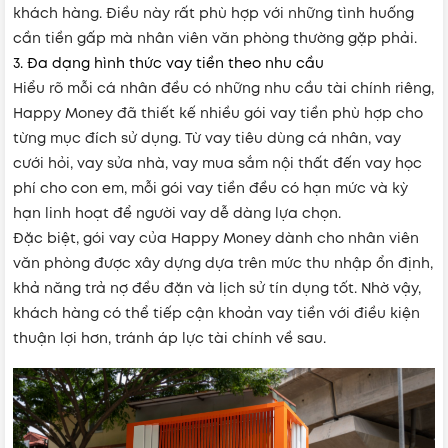
khách hàng. Điều này rất phù hợp với những tình huống
cần tiền gấp mà nhân viên văn phòng thường gặp phải.
3. Đa dạng hình thức vay tiền theo nhu cầu
Hiểu rõ mỗi cá nhân đều có những nhu cầu tài chính riêng,
Happy Money đã thiết kế nhiều gói vay tiền phù hợp cho
từng mục đích sử dụng. Từ vay tiêu dùng cá nhân, vay
cưới hỏi, vay sửa nhà, vay mua sắm nội thất đến vay học
phí cho con em, mỗi gói vay tiền đều có hạn mức và kỳ
hạn linh hoạt để người vay dễ dàng lựa chọn.
Đặc biệt, gói vay của Happy Money dành cho nhân viên
văn phòng được xây dựng dựa trên mức thu nhập ổn định,
khả năng trả nợ đều đặn và lịch sử tín dụng tốt. Nhờ vậy,
khách hàng có thể tiếp cận khoản vay tiền với điều kiện
thuận lợi hơn, tránh áp lực tài chính về sau.