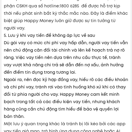
phận CSKH qua số hotline:1800 6285 để được hỗ trợ kịp
thời nếu phát sinh bất kỳ thắc mắc nào. Đây là điểm khác
biệt giúp Happy Money luôn giữ được sự tin tưởng từ
người vay.
5. Lưu ý khi vay tiền để không áp lực về sau
Dù gói vay có mức chi phí vay hấp dẫn, người vay tiền vẫn
nên chủ động cân đối tài chính và lên kế hoạch trả nợ rõ
ràng. Việc vay tiền nên dựa trên nhu cầu thực tế, tránh
vay vượt khả năng chi trả sẽ dẫn đến nợ xấu, ảnh hưởng
đến điểm tín dụng trong tương lai.
Ngoài ra, nên đọc kỹ hợp đồng vay, hiểu rõ các điều khoản
và chi phí vay, tránh rơi vào tình huống khó xử khi có thay
đổi từ phía người cho vay. Happy Money cam kết minh
bạch trong tất cả các điều kiện vay tiền, nhưng khách
hàng cũng cần chủ động tìm hiểu để bảo vệ quyền lợi
bản thân.
Một lưu ý quan trọng khác là tránh bị lôi kéo bởi các app
vay tiền giả mạo, trá hình ứng dụng công nghệ hoặc AI.