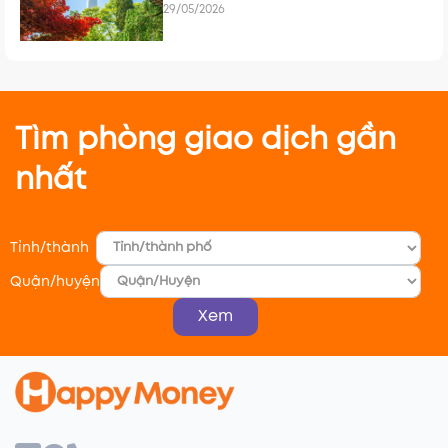
hơn
29/05/2026
Tìm phòng giao dịch gần
nhất
Tỉnh/thành
Quận/huyện
Xem