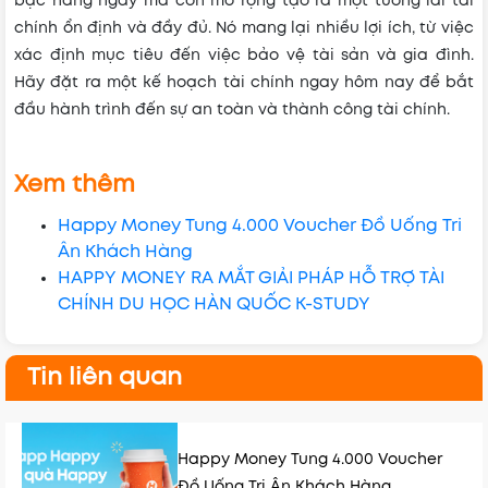
bạc hàng ngày mà còn mở rộng tạo ra một tương lai tài
chính ổn định và đầy đủ. Nó mang lại nhiều lợi ích, từ việc
xác định mục tiêu đến việc bảo vệ tài sản và gia đình.
Hãy đặt ra một kế hoạch tài chính ngay hôm nay để bắt
đầu hành trình đến sự an toàn và thành công tài chính.
Xem thêm
Happy Money Tung 4.000 Voucher Đồ Uống Tri
Ân Khách Hàng
HAPPY MONEY RA MẮT GIẢI PHÁP HỖ TRỢ TÀI
CHÍNH DU HỌC HÀN QUỐC K-STUDY
Tin liên quan
Happy Money Tung 4.000 Voucher
Đồ Uống Tri Ân Khách Hàng