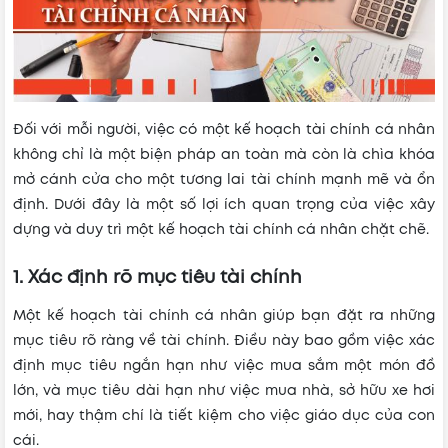
Đối với mỗi người, việc có một kế hoạch tài chính cá nhân
không chỉ là một biện pháp an toàn mà còn là chìa khóa
mở cánh cửa cho một tương lai tài chính mạnh mẽ và ổn
định. Dưới đây là một số lợi ích quan trọng của việc xây
dựng và duy trì một kế hoạch tài chính cá nhân chặt chẽ.
1. Xác định rõ mục tiêu tài chính
Một kế hoạch tài chính cá nhân giúp bạn đặt ra những
mục tiêu rõ ràng về tài chính. Điều này bao gồm việc xác
định mục tiêu ngắn hạn như việc mua sắm một món đồ
lớn, và mục tiêu dài hạn như việc mua nhà, sở hữu xe hơi
mới, hay thậm chí là tiết kiệm cho việc giáo dục của con
cái.