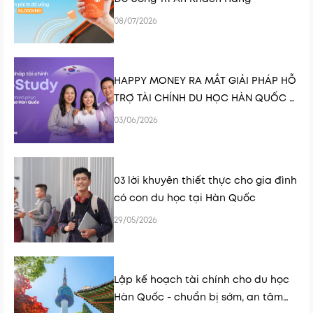
08/07/2026
HAPPY MONEY RA MẮT GIẢI PHÁP HỖ
TRỢ TÀI CHÍNH DU HỌC HÀN QUỐC K-
STUDY
03/06/2026
03 lời khuyên thiết thực cho gia đình
có con du học tại Hàn Quốc
29/05/2026
Lập kế hoạch tài chính cho du học
Hàn Quốc - chuẩn bị sớm, an tâm