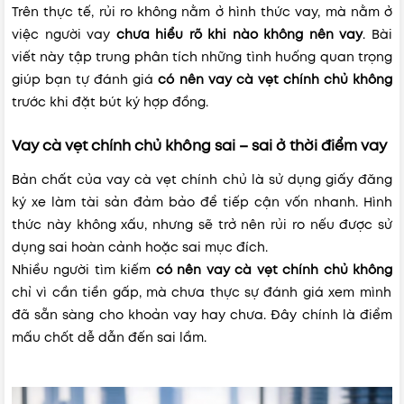
Trên thực tế, rủi ro không nằm ở hình thức vay, mà nằm ở
việc người vay
chưa hiểu rõ khi nào không nên vay
. Bài
viết này tập trung phân tích những tình huống quan trọng
giúp bạn tự đánh giá
có nên vay cà vẹt chính chủ không
trước khi đặt bút ký hợp đồng.
Vay cà vẹt chính chủ không sai – sai ở thời điểm vay
Bản chất của vay cà vẹt chính chủ là sử dụng giấy đăng
ký xe làm tài sản đảm bảo để tiếp cận vốn nhanh. Hình
thức này không xấu, nhưng sẽ trở nên rủi ro nếu được sử
dụng sai hoàn cảnh hoặc sai mục đích.
Nhiều người tìm kiếm
có nên vay cà vẹt chính chủ không
chỉ vì cần tiền gấp, mà chưa thực sự đánh giá xem mình
đã sẵn sàng cho khoản vay hay chưa. Đây chính là điểm
mấu chốt dễ dẫn đến sai lầm.