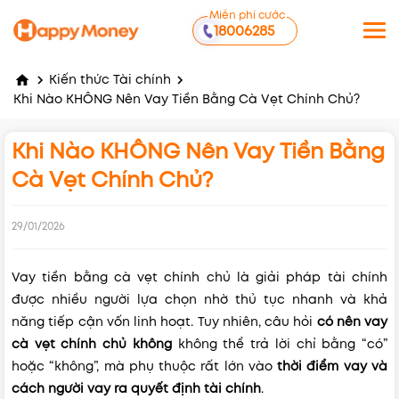
Miễn phí cước
18006285
Kiến thức Tài chính
Khi Nào KHÔNG Nên Vay Tiền Bằng Cà Vẹt Chính Chủ?
Khi Nào KHÔNG Nên Vay Tiền Bằng
Cà Vẹt Chính Chủ?
29/01/2026
Vay tiền bằng cà vẹt chính chủ là giải pháp tài chính
được nhiều người lựa chọn nhờ thủ tục nhanh và khả
năng tiếp cận vốn linh hoạt. Tuy nhiên, câu hỏi
có nên vay
cà vẹt chính chủ không
không thể trả lời chỉ bằng “có”
hoặc “không”, mà phụ thuộc rất lớn vào
thời điểm vay và
cách người vay ra quyết định tài chính
.