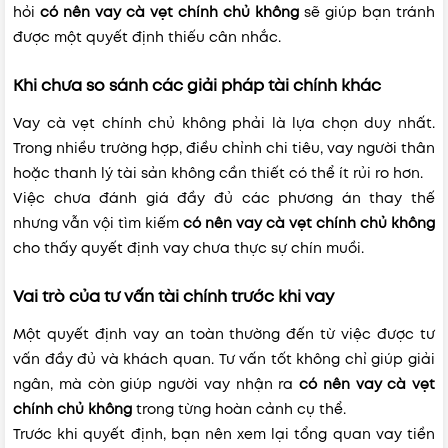
hỏi
có nên vay cà vẹt chính chủ không
sẽ giúp bạn tránh
được một quyết định thiếu cân nhắc.
Khi chưa so sánh các giải pháp tài chính khác
Vay cà vẹt chính chủ không phải là lựa chọn duy nhất.
Trong nhiều trường hợp, điều chỉnh chi tiêu, vay người thân
hoặc thanh lý tài sản không cần thiết có thể ít rủi ro hơn.
Việc chưa đánh giá đầy đủ các phương án thay thế
nhưng vẫn vội tìm kiếm
có nên vay cà vẹt chính chủ không
cho thấy quyết định vay chưa thực sự chín muồi.
Vai trò của tư vấn tài chính trước khi vay
Một quyết định vay an toàn thường đến từ việc được tư
vấn đầy đủ và khách quan. Tư vấn tốt không chỉ giúp giải
ngân, mà còn giúp người vay nhận ra
có nên vay cà vẹt
chính chủ không
trong từng hoàn cảnh cụ thể.
Trước khi quyết định, bạn nên xem lại tổng quan vay tiền