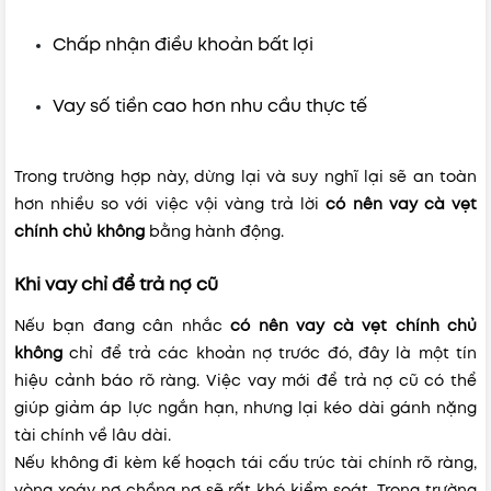
Chấp nhận điều khoản bất lợi
Vay số tiền cao hơn nhu cầu thực tế
Trong trường hợp này, dừng lại và suy nghĩ lại sẽ an toàn
hơn nhiều so với việc vội vàng trả lời
có nên vay cà vẹt
chính chủ không
bằng hành động.
Khi vay chỉ để trả nợ cũ
Nếu bạn đang cân nhắc
có nên vay cà vẹt chính chủ
không
chỉ để trả các khoản nợ trước đó, đây là một tín
hiệu cảnh báo rõ ràng. Việc vay mới để trả nợ cũ có thể
giúp giảm áp lực ngắn hạn, nhưng lại kéo dài gánh nặng
tài chính về lâu dài.
Nếu không đi kèm kế hoạch tái cấu trúc tài chính rõ ràng,
vòng xoáy nợ chồng nợ sẽ rất khó kiểm soát. Trong trường