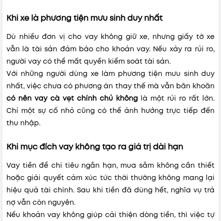
Khi xe là phương tiện mưu sinh duy nhất
Dù nhiều đơn vị cho vay không giữ xe, nhưng giấy tờ xe
vẫn là tài sản đảm bảo cho khoản vay. Nếu xảy ra rủi ro,
người vay có thể mất quyền kiểm soát tài sản.
Với những người dùng xe làm phương tiện mưu sinh duy
nhất, việc chưa có phương án thay thế mà vẫn băn khoăn
có nên vay cà vẹt chính chủ không
là một rủi ro rất lớn.
Chỉ một sự cố nhỏ cũng có thể ảnh hưởng trực tiếp đến
thu nhập.
Khi mục đích vay không tạo ra giá trị dài hạn
Vay tiền để chi tiêu ngắn hạn, mua sắm không cần thiết
hoặc giải quyết cảm xúc tức thời thường không mang lại
hiệu quả tài chính. Sau khi tiền đã dùng hết, nghĩa vụ trả
nợ vẫn còn nguyên.
Nếu khoản vay không giúp cải thiện dòng tiền, thì việc tự