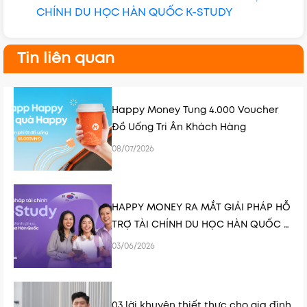
CHÍNH DU HỌC HÀN QUỐC K-STUDY
Tin liên quan
Happy Money Tung 4.000 Voucher
Đồ Uống Tri Ân Khách Hàng
08/07/2026
HAPPY MONEY RA MẮT GIẢI PHÁP HỖ
TRỢ TÀI CHÍNH DU HỌC HÀN QUỐC K-
STUDY
03/06/2026
03 lời khuyên thiết thực cho gia đình