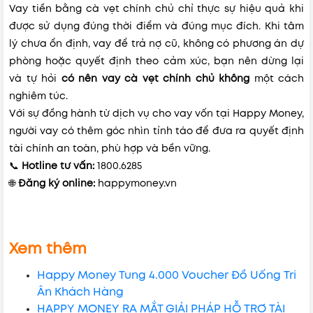
Vay tiền bằng cà vẹt chính chủ chỉ thực sự hiệu quả khi
được sử dụng đúng thời điểm và đúng mục đích. Khi tâm
lý chưa ổn định, vay để trả nợ cũ, không có phương án dự
phòng hoặc quyết định theo cảm xúc, bạn nên dừng lại
và tự hỏi
có nên vay cà vẹt chính chủ không
một cách
nghiêm túc.
Với sự đồng hành từ dịch vụ cho vay vốn tại Happy Money,
người vay có thêm góc nhìn tỉnh táo để đưa ra quyết định
tài chính an toàn, phù hợp và bền vững.
📞
Hotline tư vấn:
1800.6285
🌐
Đăng ký online:
happymoney.vn
Xem thêm
Happy Money Tung 4.000 Voucher Đồ Uống Tri
Ân Khách Hàng
HAPPY MONEY RA MẮT GIẢI PHÁP HỖ TRỢ TÀI