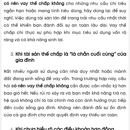
có nên vay thế chấp không
cho những nhu cầu chi tiêu
ngắn hạn hoặc mang tính tiêu dùng, hãy dừng lại để suy
nghĩ. Việc dùng tài sản lớn để trang trải nhu cầu nhất thời
có thể khiến bạn đánh đổi sự an toàn lâu dài. Vay thế
chấp chỉ thực sự phù hợp khi mục tiêu sử dụng vốn rõ
ràng và có khả năng sinh lợi.
Khi tài sản thế chấp là “lá chắn cuối cùng” của
gia đình
Rất nhiều người sử dụng căn nhà duy nhất hoặc mảnh
đất đang sinh sống để vay vốn. Trong trường hợp này, câu
hỏi
có nên vay thế chấp không
cần được cân nhắc kỹ hơn
bao giờ hết. Nếu rủi ro xảy ra và bạn mất khả năng trả nợ,
hệ quả không chỉ là tài chính mà còn ảnh hưởng trực tiếp
đến cuộc sống gia đình. Không nên đánh đổi sự ổn định
của cả gia đình cho một quyết định vay thiếu an toàn.
Khi chưa hiểu rõ các điều khoản hợp đồng