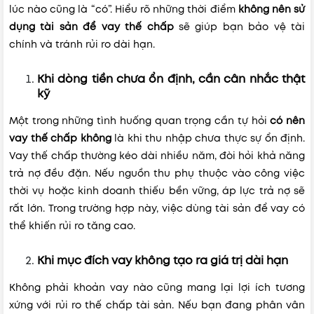
lúc nào cũng là “có”. Hiểu rõ những thời điểm
không nên sử
dụng tài sản để vay thế chấp
sẽ giúp bạn bảo vệ tài
chính và tránh rủi ro dài hạn.
Khi dòng tiền chưa ổn định, cần cân nhắc thật
kỹ
Một trong những tình huống quan trọng cần tự hỏi
có nên
vay thế chấp không
là khi thu nhập chưa thực sự ổn định.
Vay thế chấp thường kéo dài nhiều năm, đòi hỏi khả năng
trả nợ đều đặn. Nếu nguồn thu phụ thuộc vào công việc
thời vụ hoặc kinh doanh thiếu bền vững, áp lực trả nợ sẽ
rất lớn. Trong trường hợp này, việc dùng tài sản để vay có
thể khiến rủi ro tăng cao.
Khi mục đích vay không tạo ra giá trị dài hạn
Không phải khoản vay nào cũng mang lại lợi ích tương
xứng với rủi ro thế chấp tài sản. Nếu bạn đang phân vân