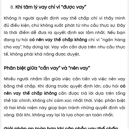
Khi tâm lý vay chỉ vì “được vay”
Không ít người quyết định vay thế chấp chỉ vì thấy mình
đủ điều kiện, chứ không xuất phát từ nhu cầu thực sự. Đây
là thời điểm dễ đưa ra quyết định sai lầm nhất. Nếu bạn
đang tự hỏi
có nên vay thế chấp không
chỉ vì “ngân hàng
cho vay”, hãy dừng lại. Vay vốn cần dựa trên nhu cầu thực
tế, không phải khả năng được duyệt.
Phân biệt giữa “cần vay” và “nên vay”
Nhiều người nhầm lẫn giữa việc cần tiền và việc nên vay
bằng thế chấp. Khi đứng trước quyết định lớn, câu hỏi
có
nên vay thế chấp không
cần được trả lời dựa trên tổng
thể tài chính, không chỉ cảm xúc nhất thời. Việc phân biệt
rõ hai khái niệm này giúp bạn tránh những quyết định vội
vàng. Đôi khi, không vay lại là lựa chọn an toàn nhất.