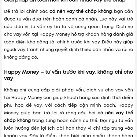
Giải pháp an toàn hơn khi cân nhắc vay thế chấp
Để trả lời chính xác
có nên vay thế chấp không
, bạn cần
được tư vấn dựa trên hoàn cảnh cá nhân. Lúc này, vai trò
của đơn vị tư vấn uy tín là vô cùng quan trọng. Dịch vụ
cho vay vốn tại Happy Money hỗ trợ khách hàng đánh giá
toàn diện khả năng tài chính trước khi vay. Điều này giúp
người vay tránh những quyết định thiếu cân nhắc và rủi ro
không đáng có.
Happy Money – tư vấn trước khi vay, không chỉ cho
vay
Không chỉ cung cấp giải pháp vốn, dịch vụ cho vay vốn
tại Happy Money còn giúp khách hàng xác định thời điểm
phù hợp để vay. Với cách tiếp cận minh bạch, Happy
Money giúp bạn trả lời rõ ràng câu hỏi
có nên vay thế
chấp không
trong từng hoàn cảnh cụ thể. Đội ngũ tư vấn
luôn hướng đến lợi ích dài hạn thay vì chỉ tập trung vào
khoản vay. Đây là điểm khác biệt giúp nhiều khách hàng