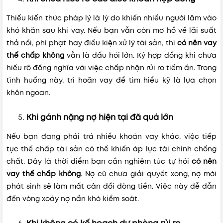
Thiếu kiến thức pháp lý là lý do khiến nhiều người lâm vào
khó khăn sau khi vay. Nếu bạn vẫn còn mơ hồ về lãi suất
thả nổi, phí phạt hay điều kiện xử lý tài sản, thì
có nên vay
thế chấp không
vẫn là dấu hỏi lớn. Ký hợp đồng khi chưa
hiểu rõ đồng nghĩa với việc chấp nhận rủi ro tiềm ẩn. Trong
tình huống này, trì hoãn vay để tìm hiểu kỹ là lựa chọn
khôn ngoan.
Khi gánh nặng nợ hiện tại đã quá lớn
Nếu bạn đang phải trả nhiều khoản vay khác, việc tiếp
tục thế chấp tài sản có thể khiến áp lực tài chính chồng
chất. Đây là thời điểm bạn cần nghiêm túc tự hỏi
có nên
vay thế chấp không
. Nợ cũ chưa giải quyết xong, nợ mới
phát sinh sẽ làm mất cân đối dòng tiền. Việc này dễ dẫn
đến vòng xoáy nợ nần khó kiểm soát.