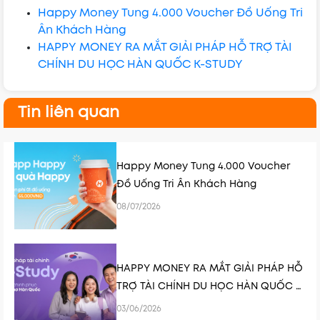
Happy Money Tung 4.000 Voucher Đồ Uống Tri
Ân Khách Hàng
HAPPY MONEY RA MẮT GIẢI PHÁP HỖ TRỢ TÀI
CHÍNH DU HỌC HÀN QUỐC K-STUDY
Tin liên quan
Happy Money Tung 4.000 Voucher
Đồ Uống Tri Ân Khách Hàng
08/07/2026
HAPPY MONEY RA MẮT GIẢI PHÁP HỖ
TRỢ TÀI CHÍNH DU HỌC HÀN QUỐC K-
STUDY
03/06/2026