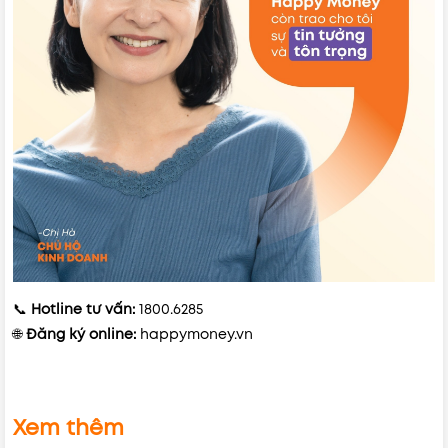
📞
Hotline tư vấn:
1800.6285
🌐
Đăng ký online:
happymoney.vn
Xem thêm