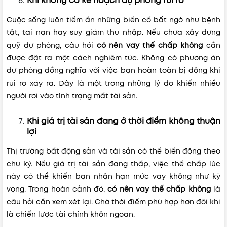
Khi không có kế hoạch dự phòng rủi ro
Cuộc sống luôn tiềm ẩn những biến cố bất ngờ như bệnh
tật, tai nạn hay suy giảm thu nhập. Nếu chưa xây dựng
quỹ dự phòng, câu hỏi
có nên vay thế chấp không
cần
được đặt ra một cách nghiêm túc. Không có phương án
dự phòng đồng nghĩa với việc bạn hoàn toàn bị động khi
rủi ro xảy ra. Đây là một trong những lý do khiến nhiều
người rơi vào tình trạng mất tài sản.
Khi giá trị tài sản đang ở thời điểm không thuận
lợi
Thị trường bất động sản và tài sản có thể biến động theo
chu kỳ. Nếu giá trị tài sản đang thấp, việc thế chấp lúc
này có thể khiến bạn nhận hạn mức vay không như kỳ
vọng. Trong hoàn cảnh đó,
có nên vay thế chấp không
là
câu hỏi cần xem xét lại. Chờ thời điểm phù hợp hơn đôi khi
là chiến lược tài chính khôn ngoan.