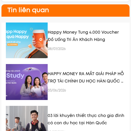
Tin liên quan
Happy Money Tung 4.000 Voucher
Đồ Uống Tri Ân Khách Hàng
08/07/2026
HAPPY MONEY RA MẮT GIẢI PHÁP HỖ
TRỢ TÀI CHÍNH DU HỌC HÀN QUỐC K-
STUDY
03/06/2026
03 lời khuyên thiết thực cho gia đình
có con du học tại Hàn Quốc