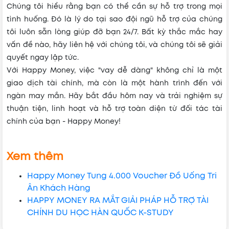
Chúng tôi hiểu rằng bạn có thể cần sự hỗ trợ trong mọi
tình huống. Đó là lý do tại sao đội ngũ hỗ trợ của chúng
tôi luôn sẵn lòng giúp đỡ bạn 24/7. Bất kỳ thắc mắc hay
vấn đề nào, hãy liên hệ với chúng tôi, và chúng tôi sẽ giải
quyết ngay lập tức.
Với Happy Money, việc "vay dễ dàng" không chỉ là một
giao dịch tài chính, mà còn là một hành trình đến với
ngàn may mắn. Hãy bắt đầu hôm nay và trải nghiệm sự
thuận tiện, linh hoạt và hỗ trợ toàn diện từ đối tác tài
chính của bạn - Happy Money!
Xem thêm
Happy Money Tung 4.000 Voucher Đồ Uống Tri
Ân Khách Hàng
HAPPY MONEY RA MẮT GIẢI PHÁP HỖ TRỢ TÀI
CHÍNH DU HỌC HÀN QUỐC K-STUDY