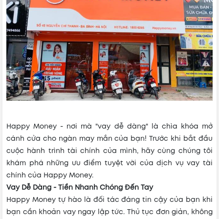
Happy Money - nơi mà "vay dễ dàng" là chìa khóa mở
cánh cửa cho ngàn may mắn của bạn! Trước khi bắt đầu
cuộc hành trình tài chính của mình, hãy cùng chúng tôi
khám phá những ưu điểm tuyệt vời của dịch vụ vay tài
chính của Happy Money.
Vay Dễ Dàng - Tiền Nhanh Chóng Đến Tay
Happy Money tự hào là đối tác đáng tin cậy của bạn khi
bạn cần khoản vay ngay lập tức. Thủ tục đơn giản, không