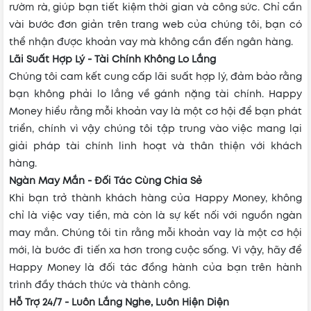
rườm rà, giúp bạn tiết kiệm thời gian và công sức. Chỉ cần
vài bước đơn giản trên trang web của chúng tôi, bạn có
thể nhận được khoản vay mà không cần đến ngân hàng.
Lãi Suất Hợp Lý - Tài Chính Không Lo Lắng
Chúng tôi cam kết cung cấp lãi suất hợp lý, đảm bảo rằng
bạn không phải lo lắng về gánh nặng tài chính. Happy
Money hiểu rằng mỗi khoản vay là một cơ hội để bạn phát
triển, chính vì vậy chúng tôi tập trung vào việc mang lại
giải pháp tài chính linh hoạt và thân thiện với khách
hàng.
Ngàn May Mắn - Đối Tác Cùng Chia Sẻ
Khi bạn trở thành khách hàng của Happy Money, không
chỉ là việc vay tiền, mà còn là sự kết nối với nguồn ngàn
may mắn. Chúng tôi tin rằng mỗi khoản vay là một cơ hội
mới, là bước đi tiến xa hơn trong cuộc sống. Vì vậy, hãy để
Happy Money là đối tác đồng hành của bạn trên hành
trình đầy thách thức và thành công.
Hỗ Trợ 24/7 - Luôn Lắng Nghe, Luôn Hiện Diện