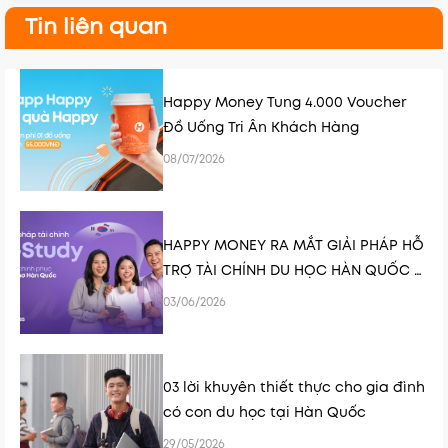
Tin liên quan
Happy Money Tung 4.000 Voucher
Đồ Uống Tri Ân Khách Hàng
08/07/2026
HAPPY MONEY RA MẮT GIẢI PHÁP HỖ
TRỢ TÀI CHÍNH DU HỌC HÀN QUỐC K-
STUDY
03/06/2026
03 lời khuyên thiết thực cho gia đình
có con du học tại Hàn Quốc
29/05/2026