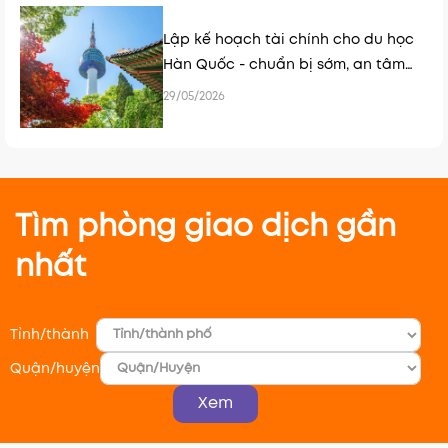
Lập kế hoạch tài chính cho du học
Hàn Quốc - chuẩn bị sớm, an tâm
hơn
29/05/2026
Tìm phòng giao dịch gần
nhất
Tỉnh/thành
Quận/huyện
Xem