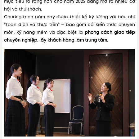
mục tiêu rõ ràng hơn cho năm 2025 đang mở ra nhiều cơ
hội và thử thách.
Chương trình năm nay được thiết kế kỹ lưỡng với tiêu chí
“toàn diện và thực tiễn” – bao gồm cả kiến thức chuyên
môn, kỹ năng mềm và đặc biệt là
phong cách giao tiếp
chuyên nghiệp, lấy khách hàng làm trung tâm
.