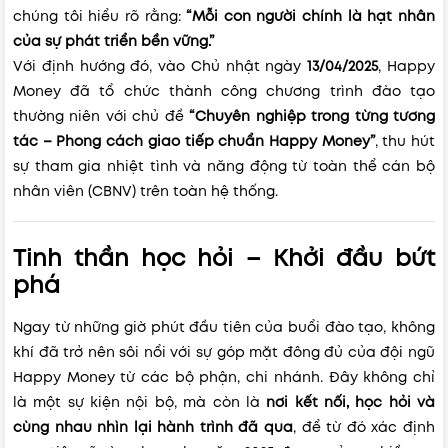
chúng tôi hiểu rõ rằng:
“Mỗi con người chính là hạt nhân
của sự phát triển bền vững.”
Với định hướng đó, vào Chủ nhật ngày
13/04/2025
, Happy
Money đã tổ chức thành công chương trình đào tạo
thường niên với chủ đề
“Chuyên nghiệp trong từng tương
tác – Phong cách giao tiếp chuẩn Happy Money”
, thu hút
sự tham gia nhiệt tình và năng động từ toàn thể cán bộ
nhân viên (CBNV) trên toàn hệ thống.
Tinh thần học hỏi – Khởi đầu bứt
phá
Ngay từ những giờ phút đầu tiên của buổi đào tạo, không
khí đã trở nên sôi nổi với sự góp mặt đông đủ của đội ngũ
Happy Money từ các bộ phận, chi nhánh. Đây không chỉ
là một sự kiện nội bộ, mà còn là
nơi kết nối, học hỏi và
cùng nhau nhìn lại hành trình đã qua
, để từ đó xác định