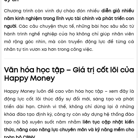
Chương trình còn vinh dự chào đón nhiều
diễn giả nhiều
năm kinh nghiệm trong lĩnh vực tài chính và phát triển con
người
. Các câu chuyện thực tế, những bài học sâu sắc từ
hành trình nghề nghiệp của họ không chỉ giúp nhân viên
mở rộng góc nhìn, mà còn truyền động lực để từng cá
nhân tự tin vươn xa hơn trong công việc.
Văn hóa học tập – Giá trị cốt lõi của
Happy Money
Happy Money luôn đề cao văn hóa học tập – xem đây là
động lực cốt lõi thúc đẩy sự đổi mới, sáng tạo và phát
triển dài hạn. Chính vì thế, không chỉ dừng lại ở những
khóa đào tạo định kỳ, công ty còn xây dựng hệ thống đào
tạo nội bộ xuyên suốt năm nhằm
liên tục cập nhật kiến
thức, nâng cao năng lực chuyên môn và kỹ năng mềm cho
toàn bộ CBNV.