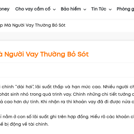
oney
Cho vay cầm cố
Bảo hiểm
Tin Tức
Phòng g
ấp Mà Người Vay Thường Bỏ Sót
à Người Vay Thường Bỏ Sót
chính “dài hơi”, lãi suất thấp và hạn mức cao. Nhiều người c
hát sinh nhỏ trong quá trình vay. Chính những chi tiết tưởng
trả cao hơn dự tính. Khi nhận ra thì khoản vay đã đi được nửa
 nằm ở con số lãi suất ghi trên hợp đồng. Hiểu rõ các khoản c
ế bị động về tài chính.