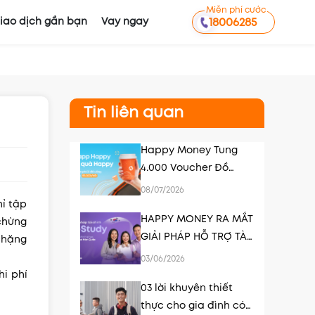
Miễn phí cước
iao dịch gần bạn
Vay ngay
18006285
Tin liên quan
Happy Money Tung
4.000 Voucher Đồ
Uống Tri Ân Khách
08/07/2026
Hàng
hỉ tập
HAPPY MONEY RA MẮT
 chừng
GIẢI PHÁP HỖ TRỢ TÀI
 chặng
CHÍNH DU HỌC HÀN
03/06/2026
QUỐC K-STUDY
hi phí
03 lời khuyên thiết
thực cho gia đình có