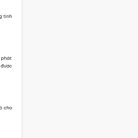
 tính
ể phát
n được
nó cho