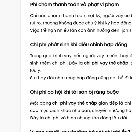
Phí chậm thanh toán và phạt vi phạm
Chỉ cần chậm thanh toán một kỳ, người vay có 
rủi ro, thường không được chú ý khi ký hợp đồng
Việc trễ hạn nhiều lần còn ảnh hưởng đến lịch s
Chi phí phát sinh khi điều chỉnh hợp đồng
Trong quá trình vay, nếu người vay muốn thay đ
sinh thêm chi phí. Đây là
chi phí vay thế chấp
í
lưu ý.
Sự thay đổi nhỏ trong hợp đồng cũng có thể đi 
Chi phí cơ hội khi tài sản bị ràng buộc
Một dạng
chi phí vay thế chấp
gián tiếp là chi
các mục đích khác như bán, chuyển nhượng hay 
Đây là chi phí vô hình nhưng tác động lâu dài.