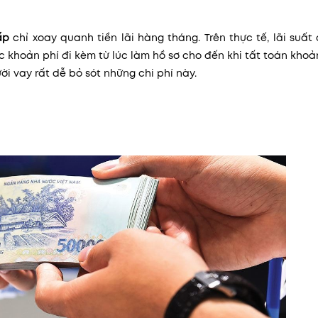
ấp
chỉ xoay quanh tiền lãi hàng tháng. Trên thực tế, lãi suất 
 khoản phí đi kèm từ lúc làm hồ sơ cho đến khi tất toán khoả
i vay rất dễ bỏ sót những chi phí này.