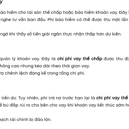
y
bảo hiểm cho tài sản thế chấp hoặc bảo hiểm khoản vay. Đây
nghe tư vấn ban đầu. Phí bảo hiểm có thể được thu một lần
ngờ khi thấy số tiền giải ngân thực nhận thấp hơn dự kiến.
í quản lý khoản vay. Đây là
chi phí vay thế chấp
được thu đị
không cao nhưng kéo dài theo thời gian vay.
a chênh lệch đáng kể trong tổng chi phí.
tiền dư. Tuy nhiên, phí trả nợ trước hạn lại là
chi phí vay th
 bù đắp rủi ro cho bên cho vay khi khoản vay kết thúc sớm 
ạch tài chính bị đảo lộn.