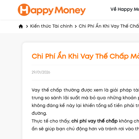
Về Happy M
Chi Phí Ẩn Khi Vay Thế Ch
Kiến thức Tài chính
Chi Phí Ẩn Khi Vay Thế Chấp M
29/01/2026
Vay thế chấp thường được xem là giải pháp tài 
trung so sánh lãi suất mà bỏ qua những khoản p
không đáng kể này lại khiến tổng số tiền phải 
đường.
Thực tế cho thấy,
chi phí vay thế chấp
không chỉ
ẩn sẽ giúp bạn chủ động hơn và tránh rơi vào th