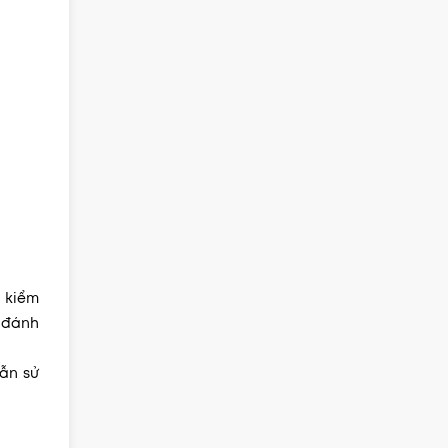
 kiểm
y đánh
vẫn sử