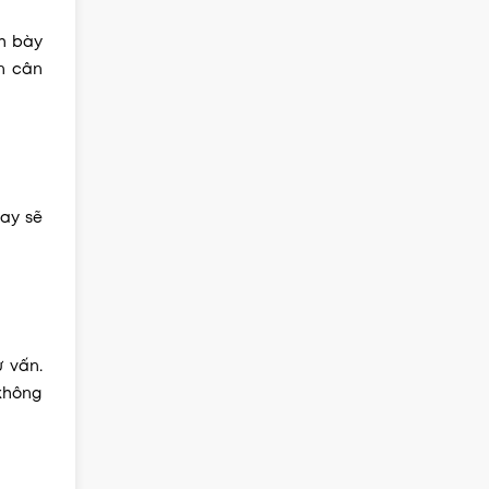
h bày
an cân
vay sẽ
 vấn.
không