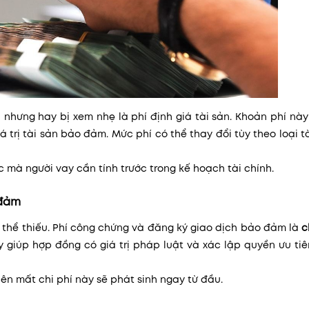
nhưng hay bị xem nhẹ là phí định giá tài sản. Khoản phí nà
á trị tài sản bảo đảm. Mức phí có thể thay đổi tùy theo loại t
 mà người vay cần tính trước trong kế hoạch tài chính.
 đảm
 thể thiếu. Phí công chứng và đăng ký giao dịch bảo đảm là
c
 giúp hợp đồng có giá trị pháp luật và xác lập quyền ưu ti
n mất chi phí này sẽ phát sinh ngay từ đầu.