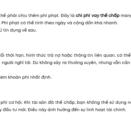
thể phải chịu thêm phí phạt. Đây là
chi phí vay thế chấp
mang
. Phí phạt có thể tính theo ngày và cộng dồn khá nhanh.
ử tín dụng về sau.
ổi thời hạn, hình thức trả nợ hoặc thông tin liên quan, có th
t người nghĩ tới. Dù không xảy ra thường xuyên, nhưng vẫn cầ
kèm khoản phí nhất định.
 phí cơ hội. Khi tài sản đã thế chấp, bạn không thể sử dụng 
đầu tư mới. Điều này ảnh hưởng đến sự linh hoạt tài chính.