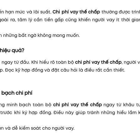
ến hạn mức và lãi suất.
Chi phí vay thế chấp
thường được trìn
goài ra, tâm lý cần tiền gấp cũng khiến người vay ít thời gi
đến những bất ngờ không mong muốn.
 hiệu quả?
 ngay từ đầu. Khi hiểu rõ toàn bộ
chi phí vay thế chấp
, người 
 Đọc kỹ hợp đồng và đặt câu hỏi là điều rất cần thiết.
 bạch chi phí
ọng minh bạch toàn bộ
chi phí vay thế chấp
ngay từ khâu tư
 trước khi ký hợp đồng. Điều này giúp tránh những hiểu lầm 
 và dễ kiểm soát cho người vay.