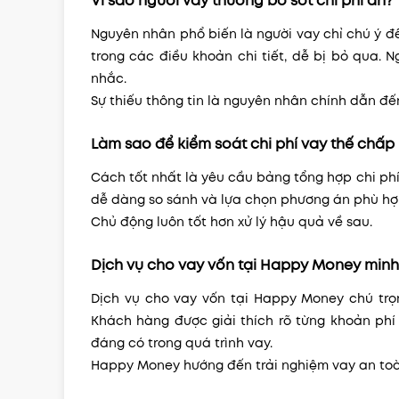
Vì sao người vay thường bỏ sót chi phí ẩn?
Nguyên nhân phổ biến là người vay chỉ chú ý đ
trong các điều khoản chi tiết, dễ bị bỏ qua. N
nhắc.
Sự thiếu thông tin là nguyên nhân chính dẫn 
Làm sao để kiểm soát chi phí vay thế chấp
Cách tốt nhất là yêu cầu bảng tổng hợp chi phí
dễ dàng so sánh và lựa chọn phương án phù hợp.
Chủ động luôn tốt hơn xử lý hậu quả về sau.
Dịch vụ cho vay vốn tại Happy Money minh
Dịch vụ cho vay vốn tại Happy Money chú tr
Khách hàng được giải thích rõ từng khoản phí
đáng có trong quá trình vay.
Happy Money hướng đến trải nghiệm vay an toàn