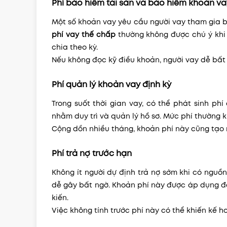
Phí bảo hiểm tài sản và bảo hiểm khoản va
Một số khoản vay yêu cầu người vay tham gia 
phí vay thế chấp
thường không được chú ý khi 
chia theo kỳ.
Nếu không đọc kỹ điều khoản, người vay dễ bất 
Phí quản lý khoản vay định kỳ
Trong suốt thời gian vay, có thể phát sinh ph
nhằm duy trì và quản lý hồ sơ. Mức phí thường 
Cộng dồn nhiều tháng, khoản phí này cũng tạo r
Phí trả nợ trước hạn
Không ít người dự định trả nợ sớm khi có nguồn 
dễ gây bất ngờ. Khoản phí này được áp dụng để
kiến.
Việc không tính trước phí này có thể khiến kế ho