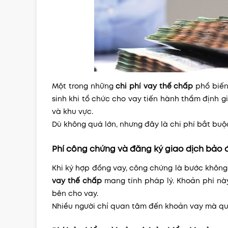
Một trong những
chi phí vay thế chấp
phổ biến 
sinh khi tổ chức cho vay tiến hành thẩm định gi
và khu vực.
Dù không quá lớn, nhưng đây là chi phí bắt buộc
Phí công chứng và đăng ký giao dịch bảo
Khi ký hợp đồng vay, công chứng là bước không
vay thế chấp
mang tính pháp lý. Khoản phí này
bên cho vay.
Nhiều người chỉ quan tâm đến khoản vay mà quê