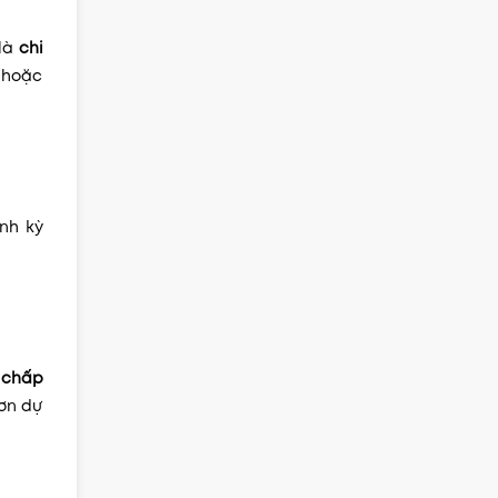
 là
chi
 hoặc
nh kỳ
ế chấp
hơn dự