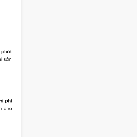
y phát
ài sản
hi phí
ên cho