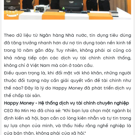
Theo dữ liệu từ Ngân hàng Nhà nước, tín dụng tiêu dùng
đã tăng trưởng nhanh hơn dư nợ tín dụng toàn nền kinh tế
trong 10 năm gần đây. Tuy nhiên, không phải ai cũng có
khả năng tiếp cận các dịch vụ tài chính chính thống,
không chỉ ở Việt Nam mà còn ở toàn cầu.
Điều quan trọng là, khi đối mặt với khó khăn, những người
thuộc đối tượng này cần giải quyết vấn đề tài chính như
thế nào? Đây là lý do Happy Money đã phát triển dịch vụ
thế chấp tài sản.
Happy Money - Hệ thống dịch vụ tài chính chuyên nghiệp
CEO Ro Min Ho đã chia sẻ: "Khi bạn lựa chọn một ngành bị
định kiến xã hội, bạn cần có lòng kiên nhẫn và tự tin trong
sự lựa chọn của mình, và thấu hiểu rằng nghề nghiệp là
của bản thân, không phải của xã hội."