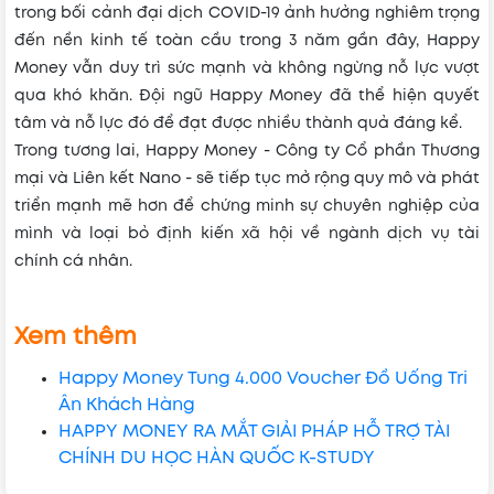
trong bối cảnh đại dịch COVID-19 ảnh hưởng nghiêm trọng
đến nền kinh tế toàn cầu trong 3 năm gần đây, Happy
Money vẫn duy trì sức mạnh và không ngừng nỗ lực vượt
qua khó khăn. Đội ngũ Happy Money đã thể hiện quyết
tâm và nỗ lực đó để đạt được nhiều thành quả đáng kể.
Trong tương lai, Happy Money - Công ty Cổ phần Thương
mại và Liên kết Nano - sẽ tiếp tục mở rộng quy mô và phát
triển mạnh mẽ hơn để chứng minh sự chuyên nghiệp của
mình và loại bỏ định kiến xã hội về ngành dịch vụ tài
chính cá nhân.
Xem thêm
Happy Money Tung 4.000 Voucher Đồ Uống Tri
Ân Khách Hàng
HAPPY MONEY RA MẮT GIẢI PHÁP HỖ TRỢ TÀI
CHÍNH DU HỌC HÀN QUỐC K-STUDY