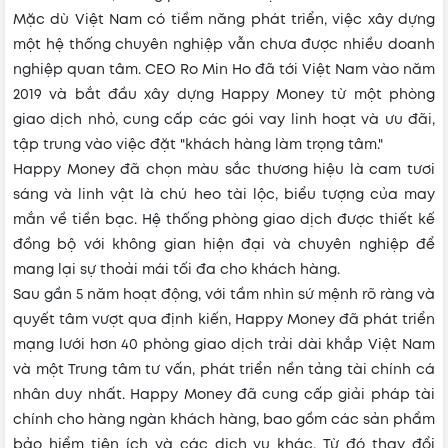
Mặc dù Việt Nam có tiềm năng phát triển, việc xây dựng
một hệ thống chuyên nghiệp vẫn chưa được nhiều doanh
nghiệp quan tâm. CEO Ro Min Ho đã tới Việt Nam vào năm
2019 và bắt đầu xây dựng Happy Money từ một phòng
giao dịch nhỏ, cung cấp các gói vay linh hoạt và ưu đãi,
tập trung vào việc đặt "khách hàng làm trọng tâm."
Happy Money đã chọn màu sắc thương hiệu là cam tươi
sáng và linh vật là chú heo tài lộc, biểu tượng của may
mắn về tiền bạc. Hệ thống phòng giao dịch được thiết kế
đồng bộ với không gian hiện đại và chuyên nghiệp để
mang lại sự thoải mái tối đa cho khách hàng.
Sau gần 5 năm hoạt động, với tầm nhìn sứ mệnh rõ ràng và
quyết tâm vượt qua định kiến, Happy Money đã phát triển
mạng lưới hơn 40 phòng giao dịch trải dài khắp Việt Nam
và một Trung tâm tư vấn, phát triển nền tảng tài chính cá
nhân duy nhất. Happy Money đã cung cấp giải pháp tài
chính cho hàng ngàn khách hàng, bao gồm các sản phẩm
bảo hiểm tiện ích và các dịch vụ khác. Từ đó thay đổi