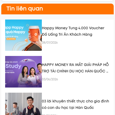
Tin liên quan
Happy Money Tung 4.000 Voucher
Đồ Uống Tri Ân Khách Hàng
08/07/2026
HAPPY MONEY RA MẮT GIẢI PHÁP HỖ
TRỢ TÀI CHÍNH DU HỌC HÀN QUỐC K-
STUDY
03/06/2026
03 lời khuyên thiết thực cho gia đình
có con du học tại Hàn Quốc