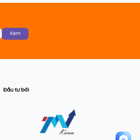
Xem
Đầu tư bởi