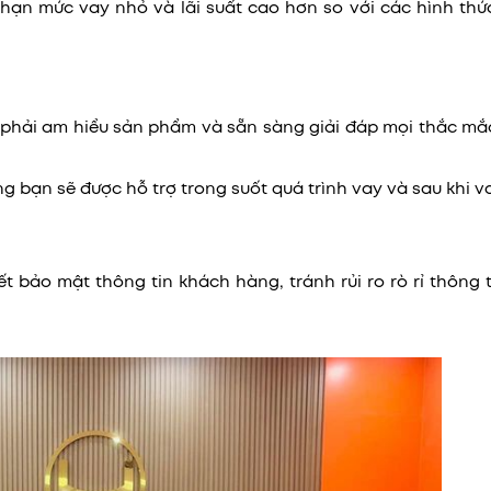
ạn mức vay nhỏ và lãi suất cao hơn so với các hình thứ
 phải am hiểu sản phẩm và sẵn sàng giải đáp mọi thắc mắ
 bạn sẽ được hỗ trợ trong suốt quá trình vay và sau khi v
 bảo mật thông tin khách hàng, tránh rủi ro rò rỉ thông t