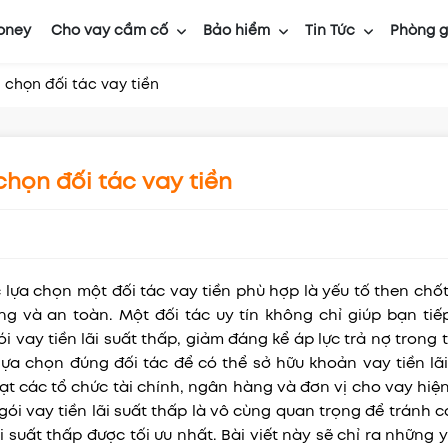
oney
Cho vay cầm cố
Bảo hiểm
Tin Tức
Phòng g
 chọn đối tác vay tiền
chọn đối tác vay tiền
ệc lựa chọn một đối tác vay tiền phù hợp là yếu tố then chố
g và an toàn. Một đối tác uy tín không chỉ giúp bạn tiế
vay tiền lãi suất thấp, giảm đáng kể áp lực trả nợ trong 
 lựa chọn đúng đối tác để có thể sở hữu khoản vay tiền lãi
oạt các tổ chức tài chính, ngân hàng và đơn vị cho vay hiệ
gói vay tiền lãi suất thấp là vô cùng quan trọng để tránh c
 suất thấp được tối ưu nhất. Bài viết này sẽ chỉ ra những y