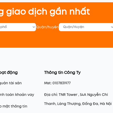
g giao dịch gần nhất
Quận/huyện
oạt động
Thông tin Công Ty
quản tài sản
Mst: 0107831977
nh toán khoản vay
Địa chỉ:
TNR Tower , 54A Nguyễn Chí
Thanh, Láng Thượng, Đống Đa, Hà Nội
 mật thông tin