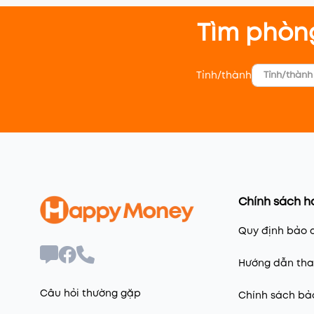
Tìm phòn
Tỉnh/thành
Chính sách h
Quy định bảo 
Hướng dẫn tha
Câu hỏi thường gặp
Chính sách bảo