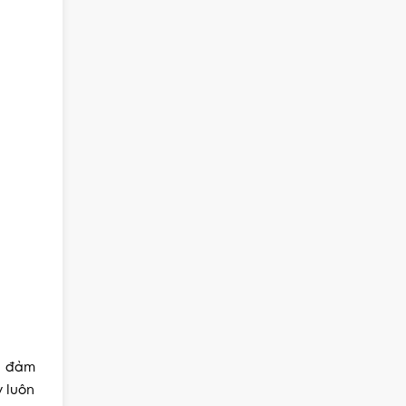
òn đảm
y luôn