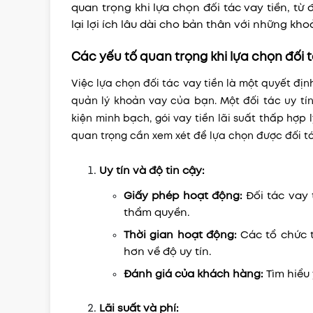
quan trọng khi lựa chọn đối tác vay tiền, từ
lại lợi ích lâu dài cho bản thân với những kho
Các yếu tố quan trọng khi lựa chọn đối t
Việc lựa chọn đối tác vay tiền là một quyết địn
quản lý khoản vay của bạn. Một đối tác uy t
kiện minh bạch, gói vay tiền lãi suất thấp hợp 
quan trọng cần xem xét để lựa chọn được đối t
Uy tín và độ tin cậy:
Giấy phép hoạt động:
Đối tác vay 
thẩm quyền.
Thời gian hoạt động:
Các tổ chức t
hơn về độ uy tín.
Đánh giá của khách hàng:
Tìm hiểu 
Lãi suất và phí: