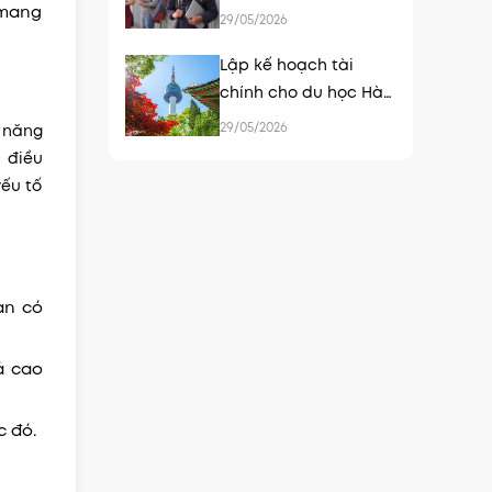
 mang
con du học tại Hàn
29/05/2026
Quốc
Lập kế hoạch tài
chính cho du học Hàn
Quốc - chuẩn bị sớm,
29/05/2026
ả năng
an tâm hơn
 điều
yếu tố
an có
á cao
c đó.