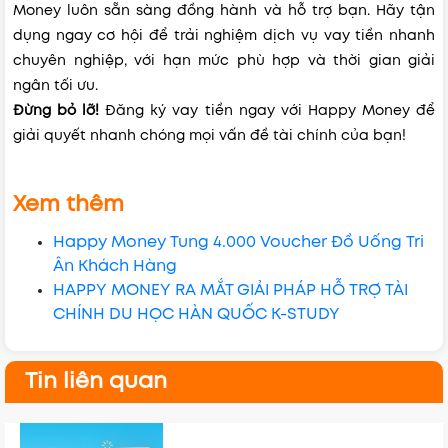
Money luôn sẵn sàng đồng hành và hỗ trợ bạn. Hãy tận
dụng ngay cơ hội để trải nghiệm dịch vụ vay tiền nhanh
chuyên nghiệp, với hạn mức phù hợp và thời gian giải
ngân tối ưu.
Đừng bỏ lỡ!
Đăng ký vay tiền ngay với Happy Money để
giải quyết nhanh chóng mọi vấn đề tài chính của bạn!
Xem thêm
Happy Money Tung 4.000 Voucher Đồ Uống Tri
Ân Khách Hàng
HAPPY MONEY RA MẮT GIẢI PHÁP HỖ TRỢ TÀI
CHÍNH DU HỌC HÀN QUỐC K-STUDY
Tin liên quan