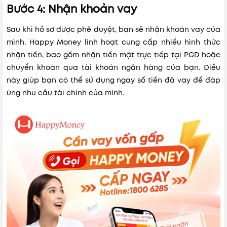
Bước 4: Nhận khoản vay
Sau khi hồ sơ được phê duyệt, bạn sẽ nhận khoản vay của
mình. Happy Money linh hoạt cung cấp nhiều hình thức
nhận tiền, bao gồm nhận tiền mặt trực tiếp tại PGD hoặc
chuyển khoản qua tài khoản ngân hàng của bạn. Điều
này giúp bạn có thể sử dụng ngay số tiền đã vay để đáp
ứng nhu cầu tài chính của mình.