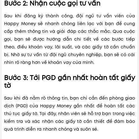
Bước 2: Nhận cuộc gọi tư vấn
Sau khi đăng ký thành công, đội ngũ tư vấn viên của
Happy Money sẽ nhanh chóng liên lạc với bạn để cung
cấp thêm thông tin và giải đáp các thắc mắc. Qua cuộc
gọi, bạn sẽ được hướng dẫn chi tiết về các bước tiếp
theo, điều khoản vay, lãi suất, và các giấy tờ cần chuẩn
bị. Nhờ sự tư vấn từ đội ngũ chuyên nghiệp, bạn sẽ có cái
nhìn rõ ràng hơn về khoản vay của mình.
Bước 3: Tới PGD gần nhất hoàn tất giấy
tờ
Sau khi đã nắm rõ thông tin, bạn chỉ cần đến phòng giao
dịch (PGD) của Happy Money gần nhất để hoàn tất các
thủ tục giấy tờ. Tại đây, nhân viên sẽ hỗ trợ bạn trong việc
kiểm tra và xác nhận các giấy tờ cần thiết để đảm bảo
quá trình diễn ra nhanh chóng và suôn sẻ.