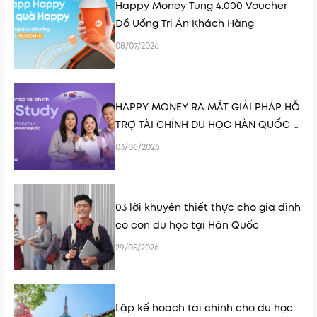
Happy Money Tung 4.000 Voucher
Đồ Uống Tri Ân Khách Hàng
08/07/2026
HAPPY MONEY RA MẮT GIẢI PHÁP HỖ
TRỢ TÀI CHÍNH DU HỌC HÀN QUỐC K-
STUDY
03/06/2026
03 lời khuyên thiết thực cho gia đình
có con du học tại Hàn Quốc
29/05/2026
Lập kế hoạch tài chính cho du học