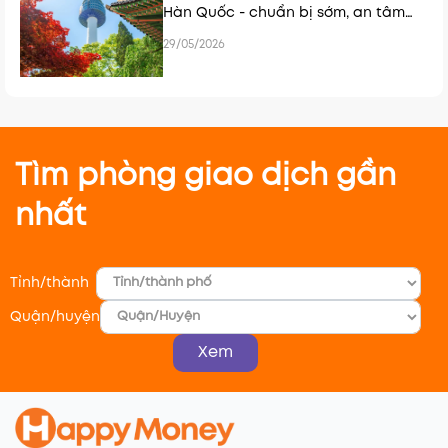
Hàn Quốc - chuẩn bị sớm, an tâm
hơn
29/05/2026
Tìm phòng giao dịch gần
nhất
Tỉnh/thành
Quận/huyện
Xem