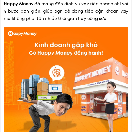
Happy Money
đã mang đến dịch vụ vay tiền nhanh chỉ với
4 bước đơn giản, giúp bạn dễ dàng tiếp cận khoản vay
mà không phải tốn nhiều thời gian hay công sức.